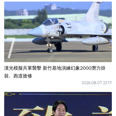
漢光模擬共軍襲擊 新竹基地演練幻象2000潛力掛
裝、跑道搶修
2026.08.07 22:17