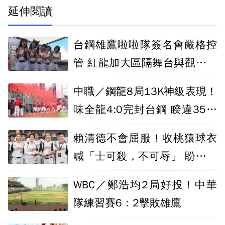
延伸閱讀
台鋼雄鷹啦啦隊簽名會嚴格控
管 紅龍加大區隔舞台與觀眾距
離
中職／鋼龍8局13K神級表現！
味全龍4:0完封台鋼 睽違35年
上半季封王
賴清德不會屈服！收桃猿球衣
喊「士可殺，不可辱」 盼統一
獅奪冠進府
WBC／鄭浩均2局好投！中華
隊練習賽6：2擊敗雄鷹