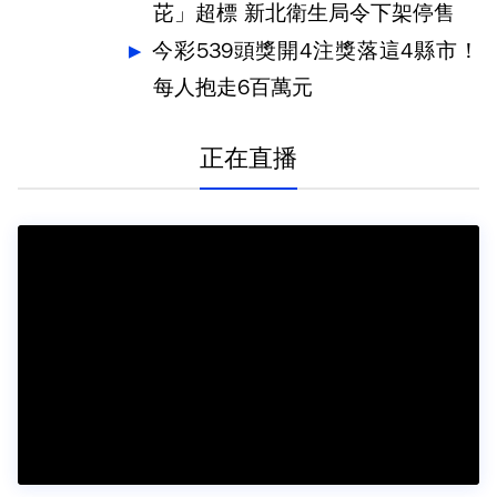
芘」超標 新北衛生局令下架停售
今彩539頭獎開4注獎落這4縣市！
每人抱走6百萬元
正在直播