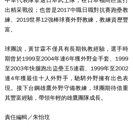
中華代表隊擊退日本武士隊，在日本福岡巨蛋打
出精采戰役；也曾是2017中職日職對抗賽跑壘教
練、2019世界12強棒球賽外野教練，教練資歷豐
富。
球團說，黃甘霖不僅具有長期執教經驗，選手時
期曾於1999至2004年連6年獲外野金手套、1999
至2003年快腿跑出盜壘王5連霸、1999年至2002
連4年獲最佳十人外野手，馳騁外野擁有出色表
現。接下台鋼雄鷹外野守備教練，球團期待借重
其豐富經驗，帶領年輕的雄鷹團隊成長。
責任編輯／朱怡玟