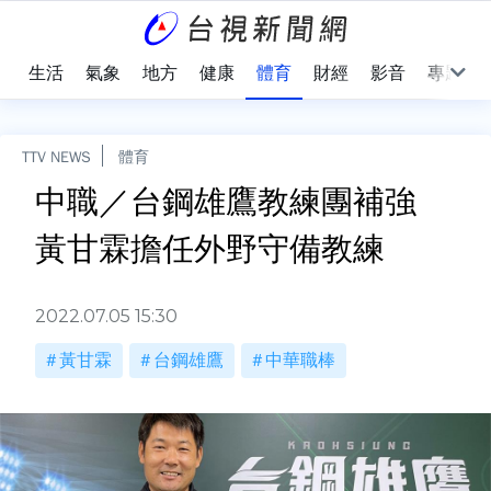
樂
生活
氣象
地方
健康
體育
財經
影音
專題
TTV NEWS
體育
中職／台鋼雄鷹教練團補強
黃甘霖擔任外野守備教練
2022.07.05 15:30
黃甘霖
台鋼雄鷹
中華職棒