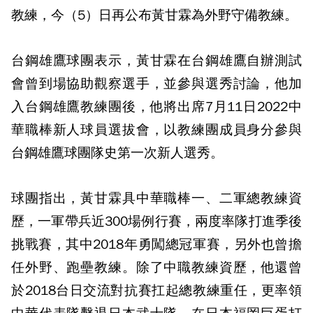
教練，今（5）日再公布黃甘霖為外野守備教練。
台鋼雄鷹球團表示，黃甘霖在台鋼雄鷹自辦測試
會曾到場協助觀察選手，並參與選秀討論，他加
入台鋼雄鷹教練團後，他將出席7月11日2022中
華職棒新人球員選拔會，以教練團成員身分參與
台鋼雄鷹球團隊史第一次新人選秀。
球團指出，黃甘霖具中華職棒一、二軍總教練資
歷，一軍帶兵近300場例行賽，兩度率隊打進季後
挑戰賽，其中2018年勇闖總冠軍賽，另外也曾擔
任外野、跑壘教練。除了中職教練資歷，他還曾
於2018台日交流對抗賽扛起總教練重任，更率領