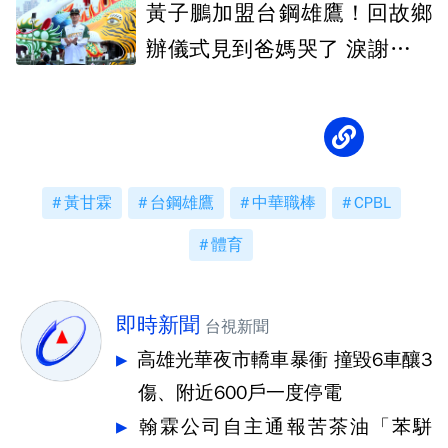
黃子鵬加盟台鋼雄鷹！回故鄉
辦儀式見到爸媽哭了 淚謝家人
全力支持
黃甘霖
台鋼雄鷹
中華職棒
CPBL
體育
即時新聞
台視新聞
高雄光華夜市轎車暴衝 撞毀6車釀3
傷、附近600戶一度停電
翰霖公司自主通報苦茶油「苯駢