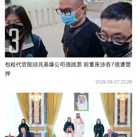
包租代管龍頭兆基爆公司債跳票 前董座涉吞7億遭聲
押
2026.08.07 22:28