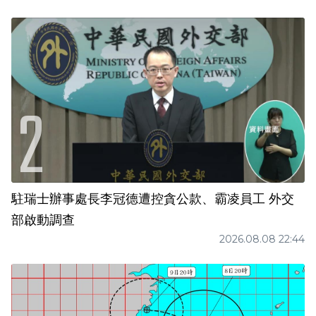
駐瑞士辦事處長李冠德遭控貪公款、霸凌員工 外交
部啟動調查
2026.08.08 22:44