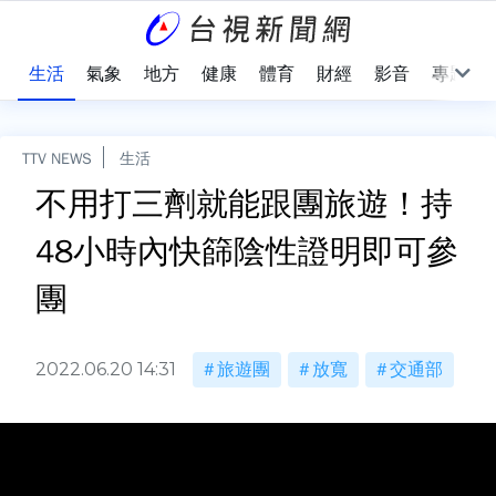
樂
生活
氣象
地方
健康
體育
財經
影音
專題
TTV NEWS
生活
不用打三劑就能跟團旅遊！持
48小時內快篩陰性證明即可參
團
2022.06.20 14:31
旅遊團
放寬
交通部