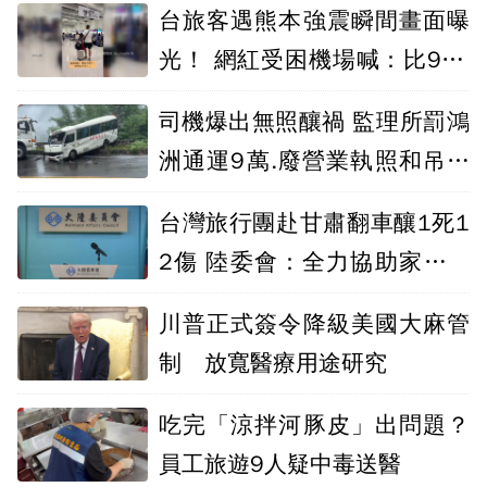
台旅客遇熊本強震瞬間畫面曝
光！ 網紅受困機場喊：比921
可怕
司機爆出無照釀禍 監理所罰鴻
洲通運9萬.廢營業執照和吊銷
營業車牌照
台灣旅行團赴甘肅翻車釀1死1
2傷 陸委會：全力協助家屬處
理
川普正式簽令降級美國大麻管
制 放寬醫療用途研究
吃完「涼拌河豚皮」出問題？
員工旅遊9人疑中毒送醫