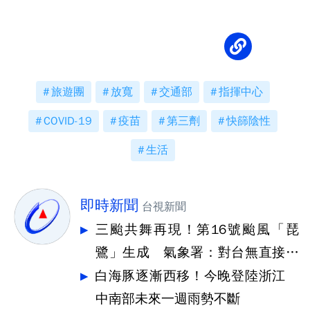
旅遊團
放寬
交通部
指揮中心
COVID-19
疫苗
第三劑
快篩陰性
生活
即時新聞
台視新聞
三颱共舞再現！第16號颱風「琵
鷺」生成 氣象署：對台無直接影
響
白海豚逐漸西移！今晚登陸浙江
中南部未來一週雨勢不斷