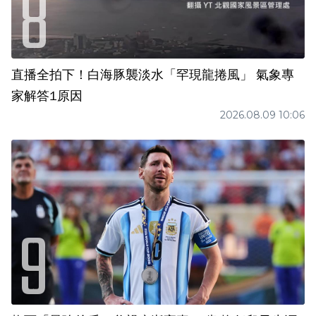
直播全拍下！白海豚襲淡水「罕現龍捲風」 氣象專
家解答1原因
2026.08.09 10:06