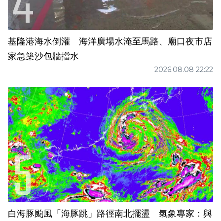
基隆港海水倒灌 海洋廣場水淹至馬路、廟口夜市店
家急築沙包牆擋水
2026.08.08 22:22
白海豚颱風「海豚跳」路徑南北擺盪 氣象專家：與