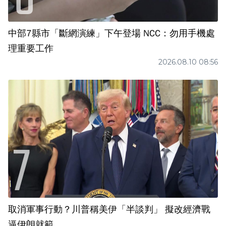
中部7縣市「斷網演練」下午登場 NCC：勿用手機處
理重要工作
2026.08.10 08:56
取消軍事行動？川普稱美伊「半談判」 擬改經濟戰
逼伊朗就範