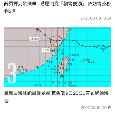
醉男揮刀發酒瘋...遭壓制竟「朝警便溺」 依妨害公務
判2月
2026.08.09 18:59
脫離白海豚颱風暴風圈 氣象署9日23:30宣布解除海
警
2026.08.10 00:15