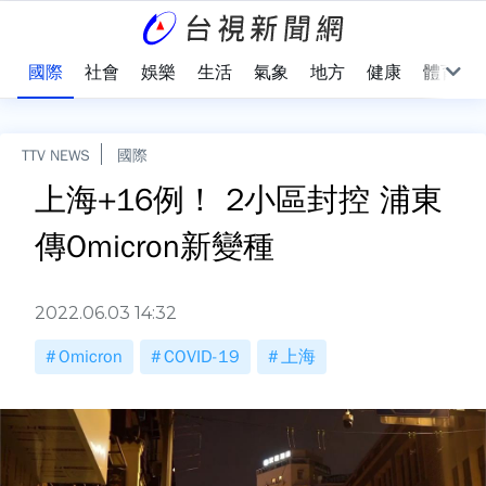
治
國際
社會
娛樂
生活
氣象
地方
健康
體育
TTV NEWS
國際
上海+16例！ 2小區封控 浦東
傳Omicron新變種
2022.06.03 14:32
Omicron
COVID-19
上海