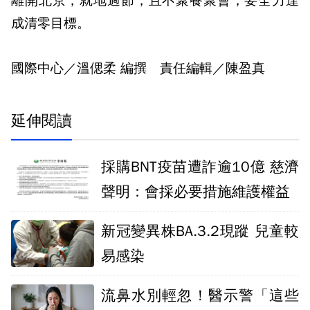
離開北京，就地過節，且不聚餐聚會，要全力達
成清零目標。
國際中心／溫偲柔 編撰 責任編輯／陳盈真
延伸閱讀
採購BNT疫苗遭詐逾10億 慈濟
聲明：會採必要措施維護權益
新冠變異株BA.3.2現蹤 兒童較
易感染
流鼻水別輕忽！醫示警「這些