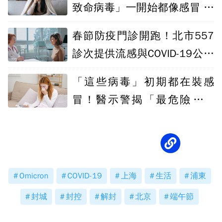
致命病毒」一開始都像感冒 關
鍵差在後幾天
春節防疫門診開跑！北市557
診次提供流感與COVID-19公費
藥物
「這些病毒」初期都在裝感
冒！醫示警揭「最危險分水
嶺」
Omicron
COVID-19
上海
生活
浦東
封城
封控
解封
北京
端午節