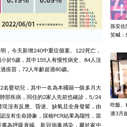
孫安佐
笑喊：
明，今天新增240中重症個案、122死亡，
小於5歲，其中155人有慢性病史、84人沒
過疫苗，72人年齡超過80歲。
2名嬰幼兒，其中一名為本國籍一個多月大
肺部疾病，同住的2家人先前也確診，5/24
吃飯、租
長發現沒有反應、昏迷、缺氧且全身發紫，由
連3月
認沒有生命跡象，採檢PCR結果為陽性，當
斷書為呼吸衰竭、新冠病毒感染，屬於家中