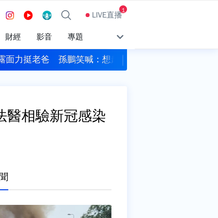
1
LIVE直播
財經
影音
專題
人高希均辭世 享耆壽90歲
吃飯、租屋變貴 7月
法醫相驗新冠感染
聞