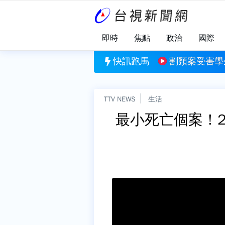
即時
焦點
政治
國際
學生楊承勳姓名公開 楊爸爸：是遲來正義
快訊跑馬
孫安佐開庭後
TTV NEWS
生活
最小死亡個案！