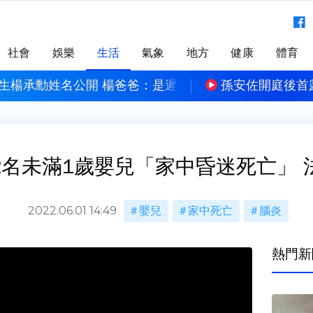
社會
娛樂
生活
氣象
地方
健康
體育
首露面力挺老爸 孫鵬笑喊：想趕快當阿公
遠見‧天下文化創辦
2名未滿1歲嬰兒「家中昏迷死亡」 
2022.06.01 14:49
嬰兒
家中死亡
腦炎
熱門新