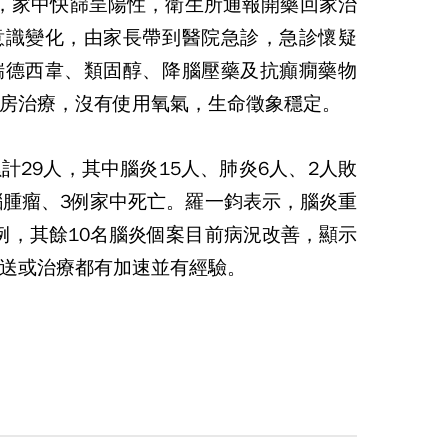
0度，家中快篩呈陽性，衛生所通報開藥回家治
意識變化，由家長帶到醫院急診，急診懷疑
瑞德西韋、類固醇、降腦壓藥及抗癲癇藥物
房治療，沒有使用氧氣，生命徵象穩定。
計29人，其中腦炎15人、肺炎6人、2人敗
腦腫瘤、3例家中死亡。羅一鈞表示，腦炎重
例，其餘10名腦炎個案目前病況改善，顯示
送或治療都有加速並有經驗。