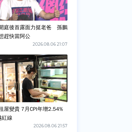
開庭後首露面力挺老爸 孫鵬
想趕快當阿公
2026.08.06 21:07
屋變貴 7月CPI年增2.54%
越紅線
2026.08.06 21:57