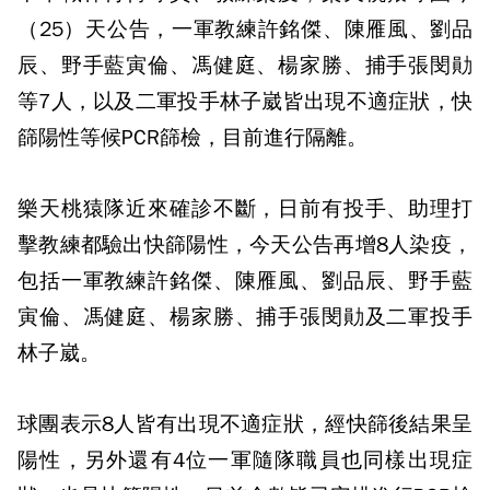
（25）天公告，一軍教練許銘傑、陳雁風、劉品
辰、野手藍寅倫、馮健庭、楊家勝、捕手張閔勛
等7人，以及二軍投手林子崴皆出現不適症狀，快
篩陽性等候PCR篩檢，目前進行隔離。
樂天桃猿隊近來確診不斷，日前有投手、助理打
擊教練都驗出快篩陽性，今天公告再增8人染疫，
包括一軍教練許銘傑、陳雁風、劉品辰、野手藍
寅倫、馮健庭、楊家勝、捕手張閔勛及二軍投手
林子崴。
球團表示8人皆有出現不適症狀，經快篩後結果呈
陽性，另外還有4位一軍隨隊職員也同樣出現症