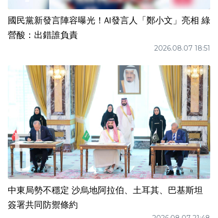
國民黨新發言陣容曝光！AI發言人「鄭小文」亮相 綠
營酸：出錯誰負責
2026.08.07 18:51
中東局勢不穩定 沙烏地阿拉伯、土耳其、巴基斯坦
簽署共同防禦條約