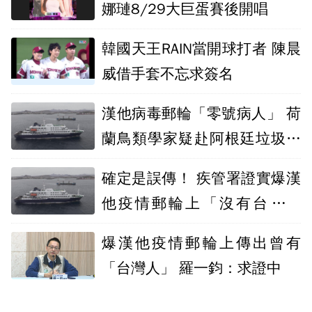
娜璉8/29大巨蛋賽後開唱
韓國天王RAIN當開球打者 陳晨
威借手套不忘求簽名
漢他病毒郵輪「零號病人」 荷
蘭鳥類學家疑赴阿根廷垃圾山
染病
確定是誤傳！ 疾管署證實爆漢
他疫情郵輪上「沒有台灣公
民」
爆漢他疫情郵輪上傳出曾有
「台灣人」 羅一鈞：求證中