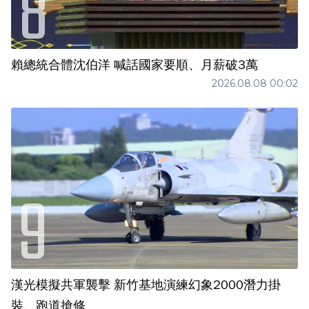
賴總統合體沈伯洋 喊話國家要順、月薪破3萬
2026.08.08 00:02
漢光模擬共軍襲擊 新竹基地演練幻象2000潛力掛
裝、跑道搶修