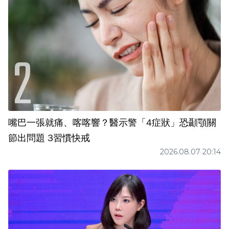
嘴巴一張就痛、喀喀響？醫示警「4症狀」恐顳顎關
節出問題 3習慣快戒
2026.08.07 20:14