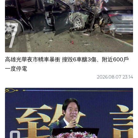
高雄光華夜市轎車暴衝 撞毀6車釀3傷、附近600戶
一度停電
2026.08.07 23:14