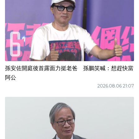
孫安佐開庭後首露面力挺老爸 孫鵬笑喊：想趕快當
阿公
2026.08.06 21:07