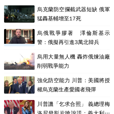
烏克蘭防空攔截武器短缺 俄軍
猛轟基輔增至17死
烏俄戰爭膠著 澤倫斯基示
警：俄擬再引進3萬北韓兵
烏用大量無人機 轟炸俄煉油廠
削弱戰爭能力
強化防空能力 川普：美國將授
權烏克蘭生產愛國者飛彈
川普譏「乞求合照」 義總理梅
洛尼發影片嗆說謊：義大利和