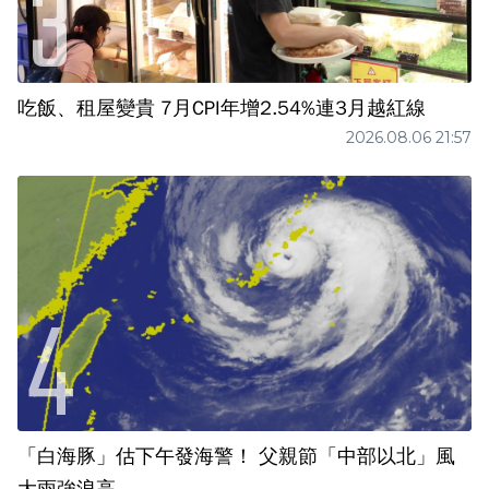
吃飯、租屋變貴 7月CPI年增2.54%連3月越紅線
2026.08.06 21:57
「白海豚」估下午發海警！ 父親節「中部以北」風
大雨強浪高