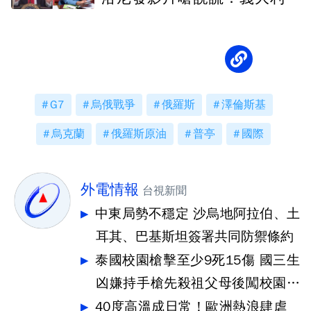
我絕不乞求
G7
烏俄戰爭
俄羅斯
澤倫斯基
烏克蘭
俄羅斯原油
普亭
國際
外電情報
台視新聞
中東局勢不穩定 沙烏地阿拉伯、土
耳其、巴基斯坦簽署共同防禦條約
泰國校園槍擊至少9死15傷 國三生
凶嫌持手槍先殺祖父母後闖校園犯
案
40度高溫成日常！歐洲熱浪肆虐