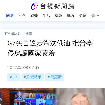
治
國際
社會
娛樂
生活
氣象
地方
健康
體育
TTV NEWS
國際
G7矢言逐步淘汰俄油 批普亭
侵烏讓國家蒙羞
2022.05.09 07:35
G7
烏俄戰爭
俄羅斯