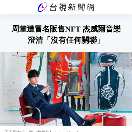
周董遭冒名販售NFT 杰威爾音樂
澄清「沒有任何關聯」