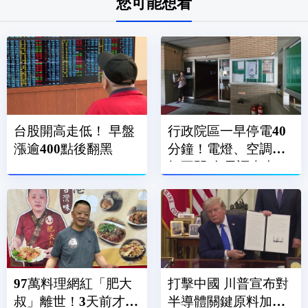
您可能想看
台股開高走低！ 早盤
行政院區一早停電40
漲逾400點後翻黑
分鐘！電燈、空調全
打不開 台電調查中
97萬料理網紅「肥大
打擊中國 川普宣布對
叔」離世！3天前才直
半導體關鍵原料加徵