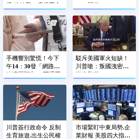
播 粉絲驚：瘦得不合
15％關稅
理
手機響別驚慌！今下
駁斥美國軍火短缺！
午14：30發「網路降
川普嗆：叛國洩密者
速演習預告」 下週正
送進監獄
式登場
川普簽行政命令 反制
市場緊盯中東局勢.企
生育旅遊.出生公民權
業財報 美股四大指數