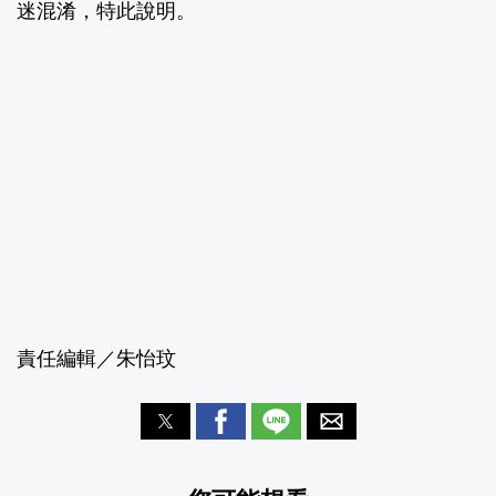
迷混淆，特此說明。
責任編輯／朱怡玟