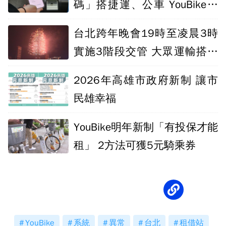
碼」搭捷運、公車 YouBike一
條件才能租
台北跨年晚會19時至凌晨3時
實施3階段交管 大眾運輸搭乘
攻略一次看
2026年高雄市政府新制 讓市
民雄幸福
YouBike明年新制「有投保才能
租」 2方法可獲5元騎乘券
YouBike
系統
異常
台北
租借站