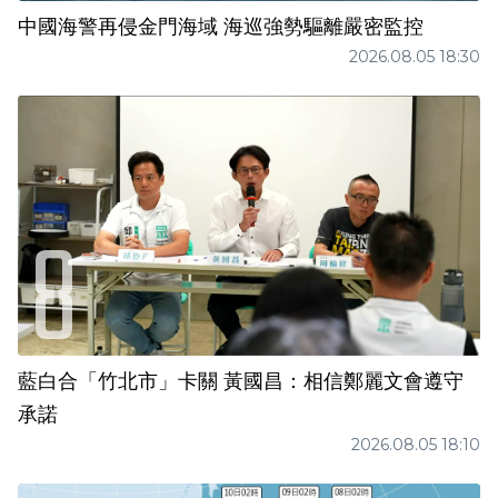
中國海警再侵金門海域 海巡強勢驅離嚴密監控
2026.08.05 18:30
藍白合「竹北市」卡關 黃國昌：相信鄭麗文會遵守
承諾
2026.08.05 18:10