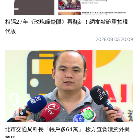
相隔27年《玫瑰瞳鈴眼》再翻紅！網友敲碗重拍現
代版
2026.08.05 20:09
北市交通局科長「帳戶多64萬」 檢方查貪瀆意外揭