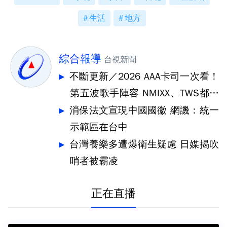
生活
地方
綜合報導
台視新聞
不斷更新／2026 AAA卡司一次看！
第五波歌手陣容 NMIXX、TWS都要
來
消保法文宣現中國國徽 網譏：統一
示範區在台中
台灣養樂多遭爆衛生疑慮 日媒揭吹
哨者被霸凌
正在直播