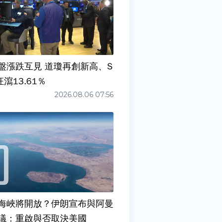
盤漲跌互見 道瓊再創新高、S
狂瀉13.61％
2026.08.06 07:56
海峽將開放？伊朗宣布與阿曼
議：重啟與否取決美國