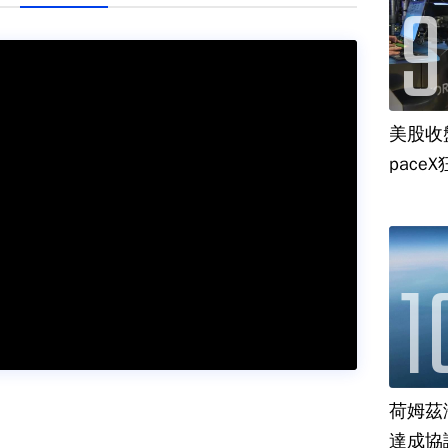
美股收
paceX
荷姆茲
達成協