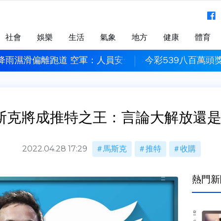
社會
娛樂
生活
氣象
地方
健康
體育
因降雨濕滑偏離跑道 空軍：人員安全
今彩539八百萬頭獎
t／馬斯克將成推特之王：言論大解放還
2022.04.28 17:29
馬斯克
推特
收購
熱門新