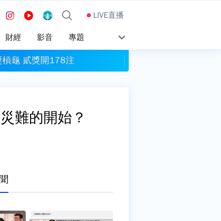
LIVE直播
財經
影音
專題
槓龜 貳獎開178注
自主通報預防性下架
是災難的開始？
聞