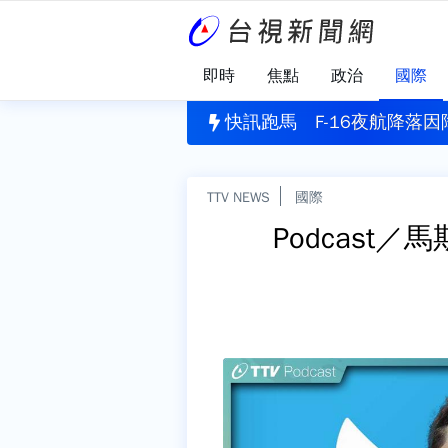
即時
焦點
政治
國際
腦出血還嗆「別裝了」 工人不認錯重判10年4月
快訊跑馬
F-16夜航降落
TTV NEWS
國際
Podcas