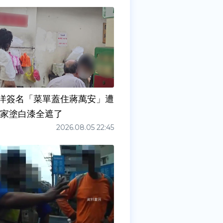
洋簽名「菜單蓋住蔣萬安」遭
店家塗白漆全遮了
2026.08.05 22:45