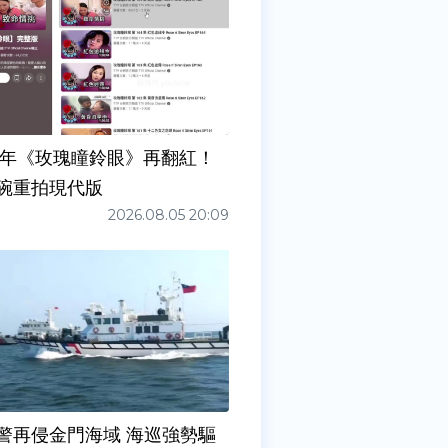
7年《玫瑰瞳鈴眼》再翻紅！
碗重拍現代版
2026.08.05 20:09
警再侵金門海域 海巡強勢驅