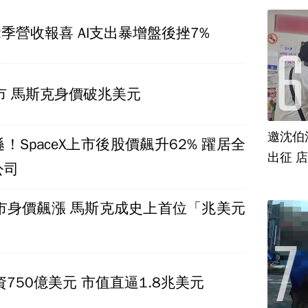
第2季營收報喜 AI支出暴增盤後挫7%
X上市 馬斯克身價破兆美元
邀沈伯
！SpaceX上市後股價飆升62% 躍居全
出征 
公司
X上市身價飆漲 馬斯克成史上首位「兆美元
募資750億美元 市值直逼1.8兆美元