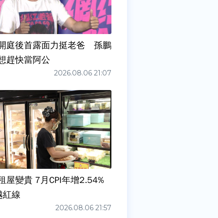
開庭後首露面力挺老爸 孫鵬
想趕快當阿公
2026.08.06 21:07
屋變貴 7月CPI年增2.54%
越紅線
2026.08.06 21:57