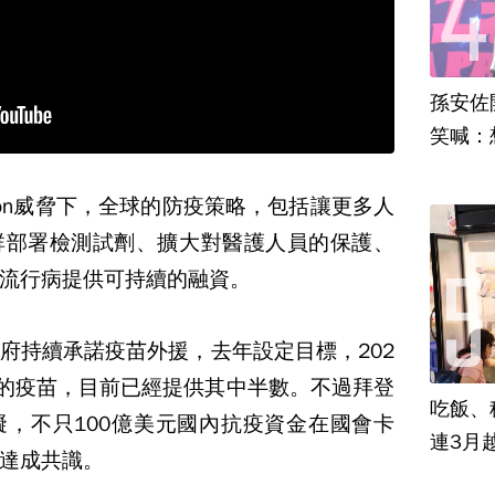
孫安佐
笑喊：
ron威脅下，全球的防疫策略，包括讓更多人
群部署檢測試劑、擴大對醫護人員的保護、
流行病提供可持續的融資。
府持續承諾疫苗外援，去年設定目標，202
劑的疫苗，目前已經提供其中半數。不過拜登
吃飯、租
，不只100億美元國內抗疫資金在國會卡
連3月
達成共識。