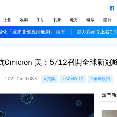
社會
娛樂
生活
氣象
地方
健康
體育
變化「週末北部風雨最劇」 海警估明下午發布
威力彩頭獎上看2.3
抗Omicron 美：5/12召開全球新冠
2022.04.19 08:51
美國
COVID-19
全球疫情
熱門新