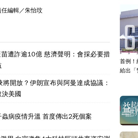
責任編輯／朱怡玟
疫苗遭詐逾10億 慈濟聲明：會採必要措
首例！
益
給出「
峽將開放？伊朗宣布與阿曼達成協議：
取決美國
子蟲病疫情升溫 首度傳出2死個案