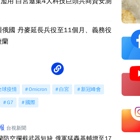
遭濫用 白宮邀集4大科技巨頭共商資安測
與俄國 丹麥延長兵役至11個月、義務役
陵蘭
全球疫情
Omicron
白宮
新冠峰會
G7
國際
報
台視新聞
蘭防空攔截武器短缺 俄軍猛轟基輔增至17