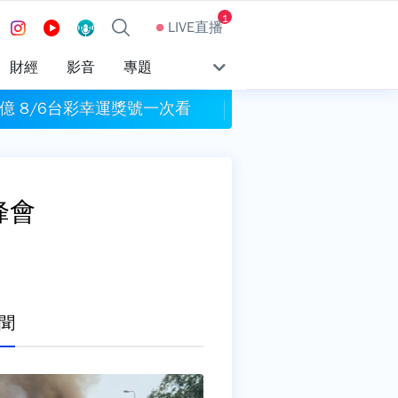
1
LIVE直播
財經
影音
專題
億 8/6台彩幸運獎號一次看
割頸案受害學生楊
峰會
聞