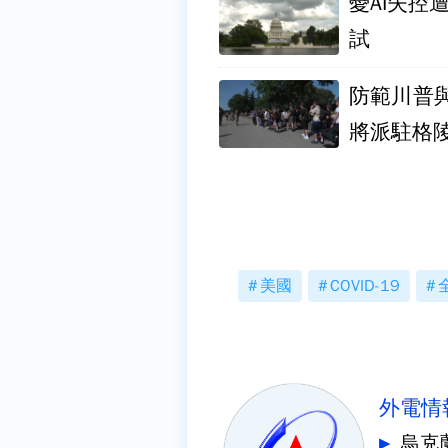
憂AI失控
試
防範川普
將派駐格
美國
COVID-19
外電情
烏克