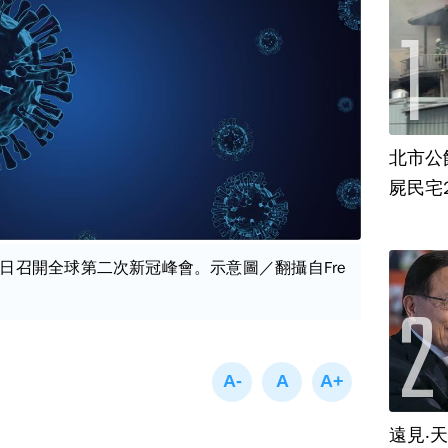
北市公
屍民宅
2日召開全球第二次新冠峰會。示意圖／翻攝自Fre
遠見‧