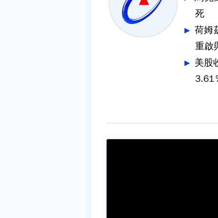
死
荷姆
重啟
美股
3.61