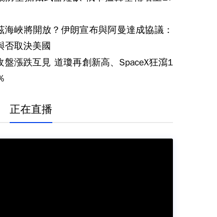
茲海峽將開放？伊朗宣布與阿曼達成協議：
與否取決美國
收盤漲跌互見 道瓊再創新高、SpaceX狂瀉1
％
正在直播