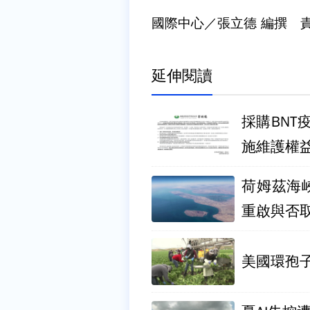
國際中心／張立德 編撰 
延伸閱讀
採購BNT
施維護權
荷姆茲海
重啟與否
美國環孢