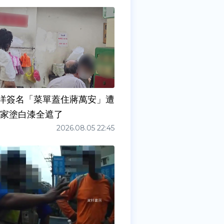
洋簽名「菜單蓋住蔣萬安」遭
店家塗白漆全遮了
2026.08.05 22:45