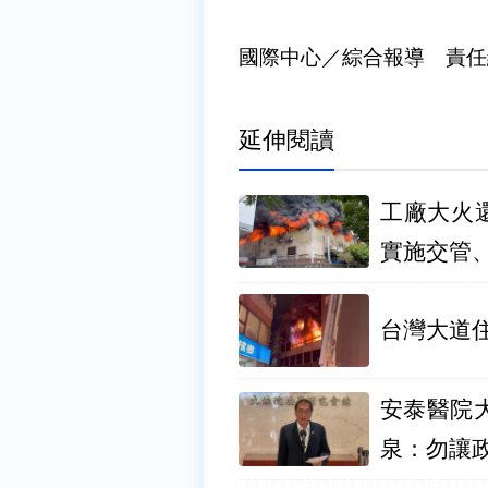
國際中心／綜合報導 責任
延伸閱讀
工廠大火還
實施交管
台灣大道
安泰醫院
泉：勿讓