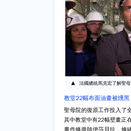
法國總統馬克宏了解聖母院
教堂22幅布面油畫被燻黑
聖母院的復原工作投入了
其中教堂中有22幅壁畫正
畫作修復師伊莎貝拉．修