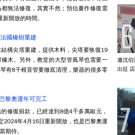
為都無法修復，其實不然；預估畫作修復需
重新開放的時間。
以法國橡樹重建
結構尖塔重建，提供木料，尖塔要恢復19
棵橡木。另外，教堂的大型管風琴也需要一
邀沈伯
出征 
琴有8千根音管要徹底清理，樂器的很多零
4巴黎奧運年可完工
的修復捐款，已經達到8億4千多萬歐元，
定2024年4月16日重新開放，也是巴黎奧運
當期待。