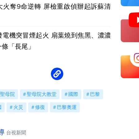
大火奪9命逆轉 屏檢重啟偵辦起訴蘇清
發電機突冒煙起火 扇葉燒到焦黑、濃濃
一條「長尾」
聖母院
聖母院大教堂
國際
巴黎
國
火災
修復
巴黎奧運
導
台視新聞