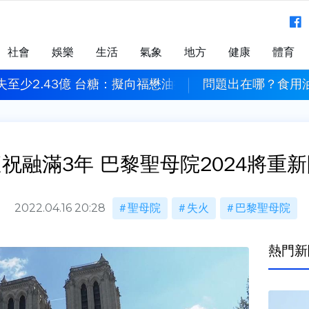
社會
娛樂
生活
氣象
地方
健康
體育
至少2.43億 台糖：擬向福懋油提告求償
問題出在哪？食用
祝融滿3年 巴黎聖母院2024將重
2022.04.16 20:28
聖母院
失火
巴黎聖母院
熱門新