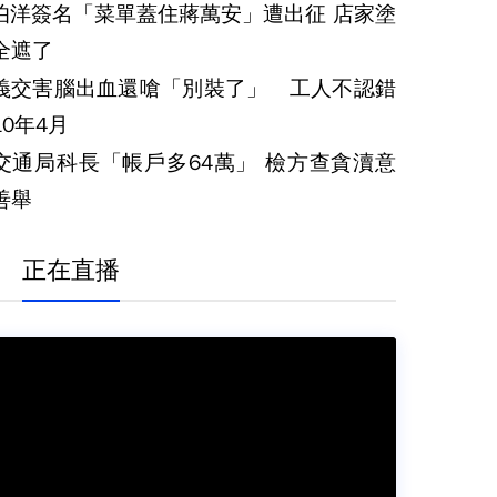
伯洋簽名「菜單蓋住蔣萬安」遭出征 店家塗
全遮了
義交害腦出血還嗆「別裝了」 工人不認錯
0年4月
交通局科長「帳戶多64萬」 檢方查貪瀆意
善舉
正在直播