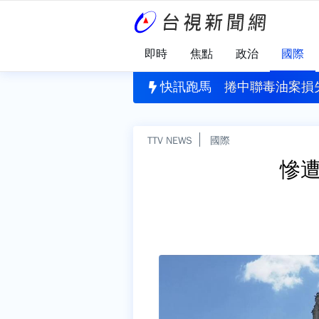
即時
焦點
政治
國際
800萬！ 台彩8/5幸運號碼一次看
快訊跑馬
捲中聯毒油案損失
TTV NEWS
國際
慘遭