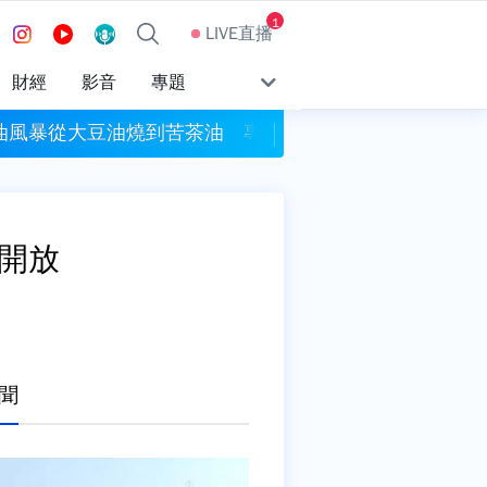
1
LIVE直播
財經
影音
專題
油風暴從大豆油燒到苦茶油 專家：抽樣數恐是關鍵
北市交通局科長「帳
新開放
聞