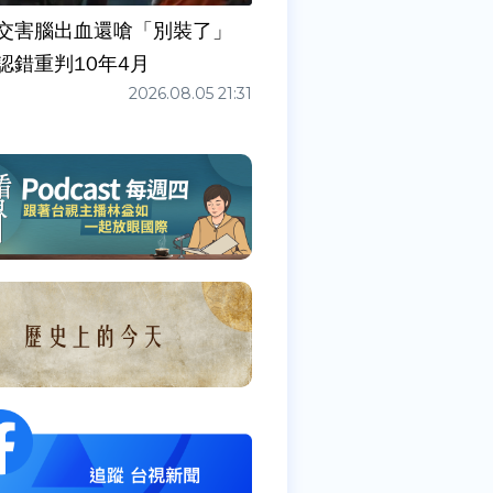
交害腦出血還嗆「別裝了」
認錯重判10年4月
2026.08.05 21:31