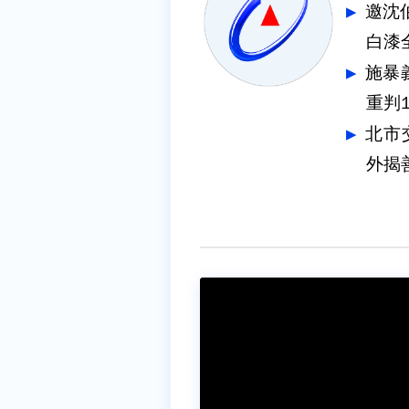
邀沈
白漆
施暴
重判1
北市
外揭