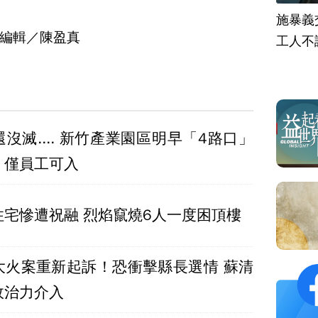
施暴義
編輯／陳盈真
工人不
沒滅.... 新竹產業園區明早「4路口」
、僅員工可入
住宅慘遭祝融 烈焰竄燒6人一度困頂樓
大火案重新起訴！恐衝擊縣長選情 蘇清
政治力介入