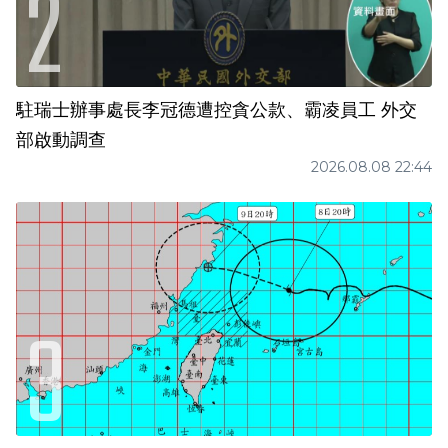
駐瑞士辦事處長李冠德遭控貪公款、霸凌員工 外交
部啟動調查
2026.08.08 22:44