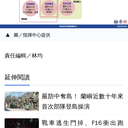
圖／指揮中心提供
責任編輯／林均
延伸閱讀
嚴防中奪島！ 蘭嶼近數十年來
首次部隊登島操演
戰車逃生門掉、F16衝出跑