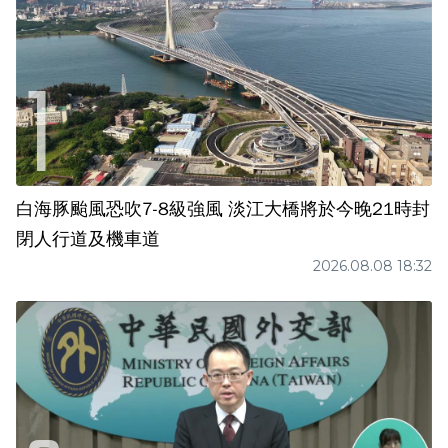
白海豚颱風恐吹7-8級強風 淡江大橋將於今晚21時封
閉人行道及機車道
2026.08.08 18:32