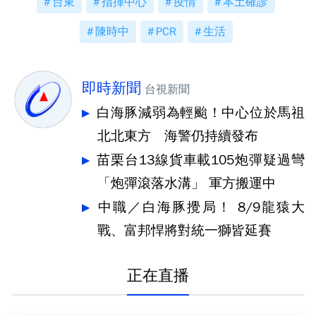
台東
指揮中心
疫情
本土確診
陳時中
PCR
生活
即時新聞
台視新聞
白海豚減弱為輕颱！中心位於馬祖
北北東方 海警仍持續發布
苗栗台13線貨車載105炮彈疑過彎
「炮彈滾落水溝」 軍方搬運中
中職／白海豚攪局！ 8/9龍猿大
戰、富邦悍將對統一獅皆延賽
正在直播