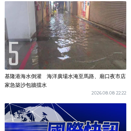
基隆港海水倒灌 海洋廣場水淹至馬路、廟口夜市店
家急築沙包牆擋水
2026.08.08 22:22