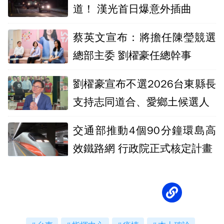
道！ 漢光首日爆意外插曲
蔡英文宣布：將擔任陳瑩競選
總部主委 劉櫂豪任總幹事
劉櫂豪宣布不選2026台東縣長
支持志同道合、愛鄉土候選人
交通部推動4個90分鐘環島高
效鐵路網 行政院正式核定計畫