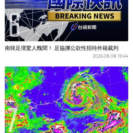
南韓足壇驚人醜聞！ 足協挪公款性招待外籍裁判
2026.08.08 19:44