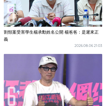
割頸案受害學生楊承勳姓名公開 楊爸爸：是遲來正
義
2026.08.06 21:03