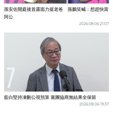
孫安佐開庭後首露面力挺老爸 孫鵬笑喊：想趕快當
阿公
2026.08.06 21:07
藍白堅持凍刪公視預算 黨團協商無結果全保留
2026.08.06 19:37