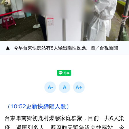
今早台東快篩站有8人驗出陽性反應。圖／台視新聞
（10:52更新快篩陽人數）
台東卑南鄉初鹿村爆發家庭群聚，目前一共6人染
疫，還匡列多人，縣府昨天緊急設立快篩站，今