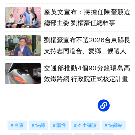
蔡英文宣布：將擔任陳瑩競選
總部主委 劉櫂豪任總幹事
劉櫂豪宣布不選2026台東縣長
支持志同道合、愛鄉土候選人
交通部推動4個90分鐘環島高
效鐵路網 行政院正式核定計畫
台東
快篩
陽性
本土確診
快篩站