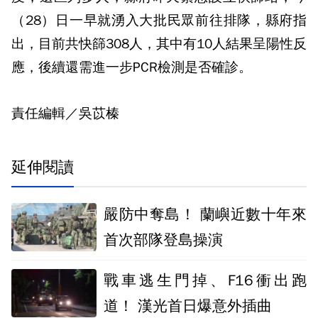
（28）日一早就湧入大批民眾前往排隊，縣府指
出，目前共快篩308人，其中有10人結果呈陽性反
應，後續還需進一步PCR檢測是否確診。
責任編輯／吳苡榛
延伸閱讀
嚴防中奪島！ 蘭嶼近數十年來
首次部隊登島操演
戰車逃生門掉、F16衝出跑
道！ 漢光首日爆意外插曲