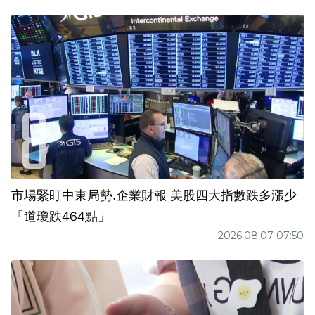
市場緊盯中東局勢.企業財報 美股四大指數跌多漲少
「道瓊跌464點」
2026.08.07 07:50