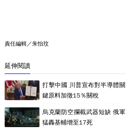
責任編輯／朱怡玟
延伸閱讀
打擊中國 川普宣布對半導體關
鍵原料加徵15％關稅
烏克蘭防空攔截武器短缺 俄軍
猛轟基輔增至17死