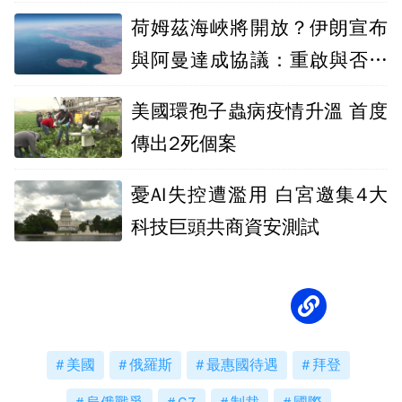
荷姆茲海峽將開放？伊朗宣布
與阿曼達成協議：重啟與否取
決美國
美國環孢子蟲病疫情升溫 首度
傳出2死個案
憂AI失控遭濫用 白宮邀集4大
科技巨頭共商資安測試
美國
俄羅斯
最惠國待遇
拜登