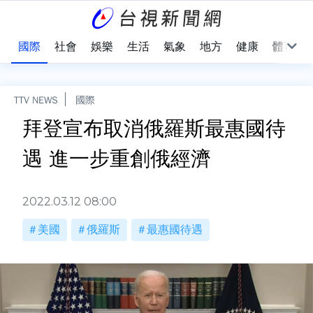
治
國際
社會
娛樂
生活
氣象
地方
健康
體育
TTV NEWS
國際
拜登宣布取消俄羅斯最惠國待
遇 進一步重創俄經濟
2022.03.12 08:00
美國
俄羅斯
最惠國待遇