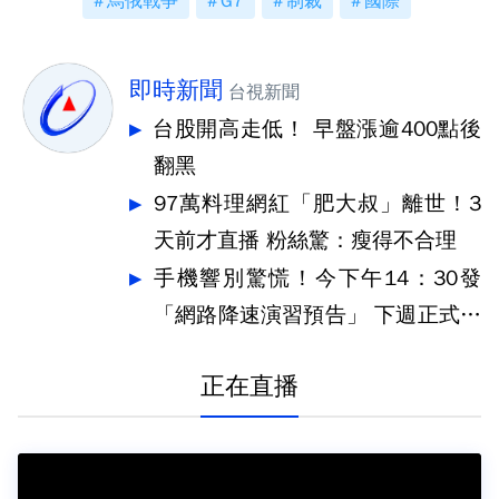
烏俄戰爭
G7
制裁
國際
即時新聞
台視新聞
台股開高走低！ 早盤漲逾400點後
翻黑
97萬料理網紅「肥大叔」離世！3
天前才直播 粉絲驚：瘦得不合理
手機響別驚慌！今下午14：30發
「網路降速演習預告」 下週正式登
場
正在直播