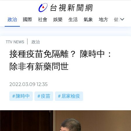
點
政治
國際
社會
娛樂
生活
氣象
地方
健康
TTV NEWS
政治
接種疫苗免隔離？ 陳時中：
除非有新藥問世
2022.03.09 12:35
陳時中
疫苗
居家檢疫