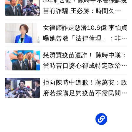
5年前苦勸！陳時中示警採購疫
苗有詐騙 王必勝：時間久看出
睿智
女律師詐走慈濟10.6億 李怡貞
曝她曾教「法律倫理」：非常
諷刺
慈濟買疫苗遭詐！ 陳時中嘆：
當時苦口婆心卻成特定政治人
物武器
拒向陳時中道歉！蔣萬安：政
府若採購足夠疫苗不需民間出
力