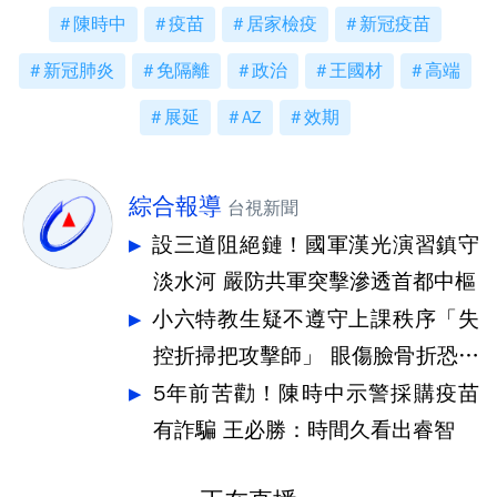
陳時中
疫苗
居家檢疫
新冠疫苗
新冠肺炎
免隔離
政治
王國材
高端
展延
AZ
效期
綜合報導
台視新聞
設三道阻絕鏈！國軍漢光演習鎮守
淡水河 嚴防共軍突擊滲透首都中樞
小六特教生疑不遵守上課秩序「失
控折掃把攻擊師」 眼傷臉骨折恐失
明
5年前苦勸！陳時中示警採購疫苗
有詐騙 王必勝：時間久看出睿智