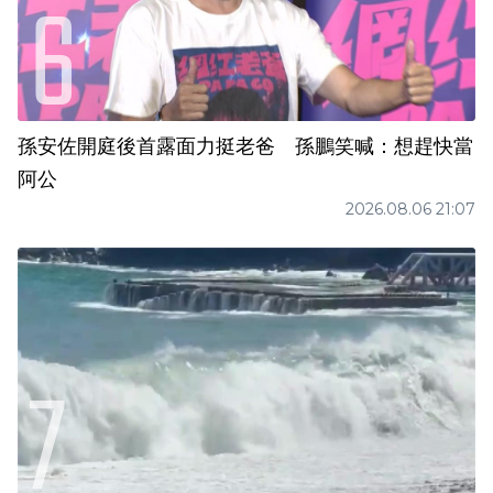
孫安佐開庭後首露面力挺老爸 孫鵬笑喊：想趕快當
阿公
2026.08.06 21:07