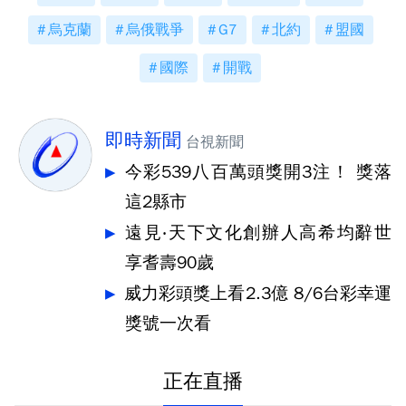
烏克蘭
烏俄戰爭
G7
北約
盟國
國際
開戰
即時新聞
台視新聞
今彩539八百萬頭獎開3注！ 獎落
這2縣市
遠見‧天下文化創辦人高希均辭世
享耆壽90歲
威力彩頭獎上看2.3億 8/6台彩幸運
獎號一次看
正在直播