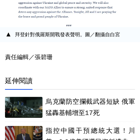
拜登針對俄羅斯開戰發表聲明。圖／翻攝自白宮
責任編輯／張碧珊
延伸閱讀
烏克蘭防空攔截武器短缺 俄軍
猛轟基輔增至17死
指控中國干預總統大選！川