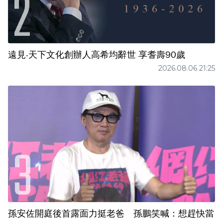
遠見‧天下文化創辦人高希均辭世 享耆壽90歲
2026.08.06 21:25
孫安佐開庭後首露面力挺老爸 孫鵬笑喊：想趕快當