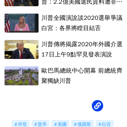
普：2.2億美國選民資料遭非法
取得
川普全國演說談2020選舉爭議
白宮：各界將瞠目結舌
川普傳將揭露2020年外國介選
17日上午9點罕見發表演說
歐巴馬總統中心開幕 前總統齊
聚獨缺川普
拜登
普亭
美國
俄羅斯
白宮