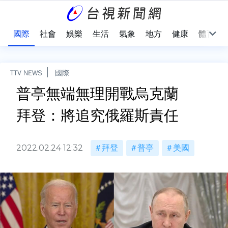
治
國際
社會
娛樂
生活
氣象
地方
健康
體育
TTV NEWS
國際
普亭無端無理開戰烏克蘭
拜登：將追究俄羅斯責任
2022.02.24 12:32
拜登
普亭
美國