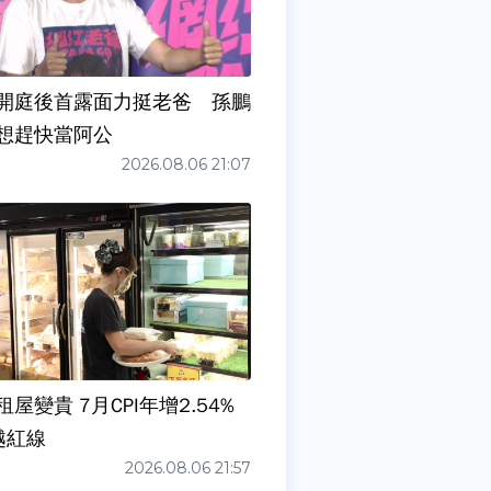
開庭後首露面力挺老爸 孫鵬
想趕快當阿公
2026.08.06 21:07
屋變貴 7月CPI年增2.54%
越紅線
2026.08.06 21:57