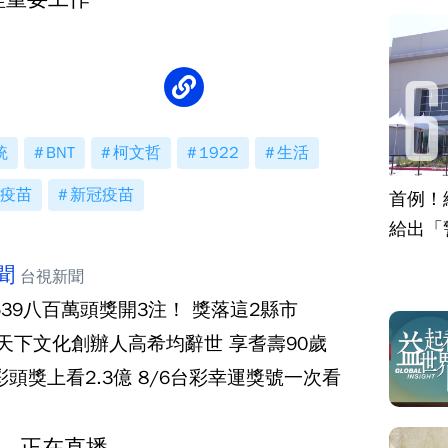
統
BNT
柯文哲
1922
生活
疫苗
新冠疫苗
首例！
給出「
聞
台視新聞
539八百萬頭獎開3注！ 獎落這2縣市
‧天下文化創辦人高希均辭世 享耆壽90歲
彩頭獎上看2.3億 8/6台彩幸運獎號一次看
正在直播