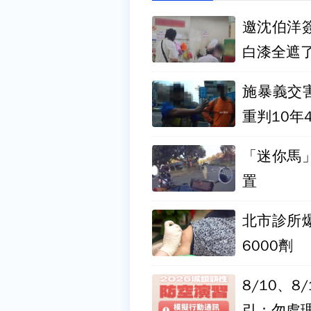
邀沈伯洋
白漆全遮
施暴義交
重判10年
「迷你馬
置
北市診所
6000劑
8/10、
引：勿處