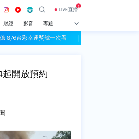
1
LIVE直播
財經
影音
專題
億 8/6台彩幸運獎號一次看
割頸案受害學生楊
4起開放預約
聞