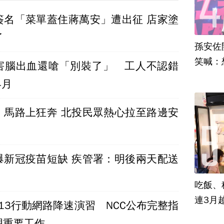
簽名「菜單蓋住蔣萬安」遭出征 店家塗
了
孫安佐
笑喊：
害腦出血還嗆「別裝了」 工人不認錯
4月
」馬路上狂奔 北投民眾熱心拉至路邊安
爆新冠疫苗短缺 疾管署：明後兩天配送
吃飯、租
連3月
8/13行動網路降速演習 NCC公布完整指
理重要工作