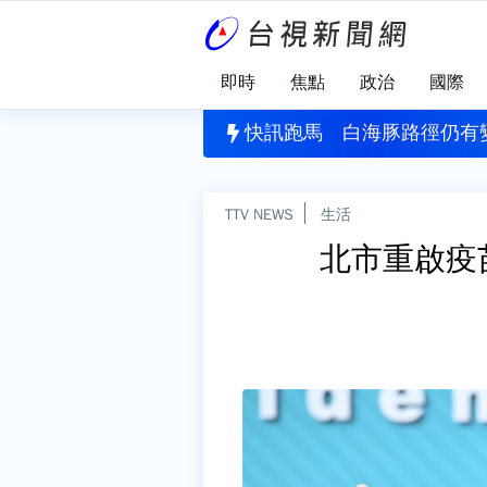
即時
焦點
政治
國際
刪公視預算 黨團協商無結果全保留
快訊跑馬
白海豚路徑仍有
TTV NEWS
生活
北市重啟疫