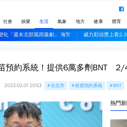
社會
娛樂
生活
氣象
地方
健康
體育
變化「週末北部風雨最劇」 海警估明下午發布
威力彩頭獎上看2.3
苗預約系統！提供6萬多劑BNT 2/
2022.02.01 20:53
台北市
疫苗預約系統
BNT
熱門新