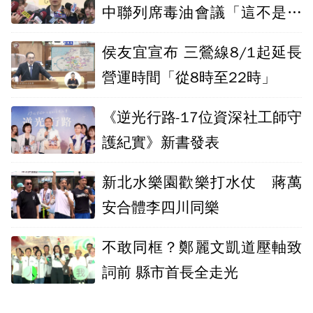
中聯列席毒油會議「這不是門
神」？
侯友宜宣布 三鶯線8/1起延長
營運時間「從8時至22時」
《逆光行路-17位資深社工師守
護紀實》新書發表
新北水樂園歡樂打水仗 蔣萬
安合體李四川同樂
不敢同框？鄭麗文凱道壓軸致
詞前 縣市首長全走光