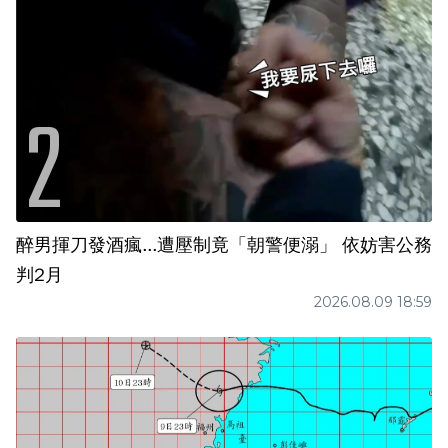
醉男揮刀發酒瘋...遭壓制竟「朝警便溺」 依妨害公務
判2月
2026.08.09 18:59