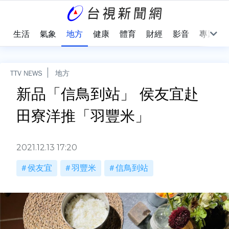
樂
生活
氣象
地方
健康
體育
財經
影音
專題
TTV NEWS
地方
新品「信鳥到站」 侯友宜赴
田寮洋推「羽豐米」
2021.12.13 17:20
侯友宜
羽豐米
信鳥到站