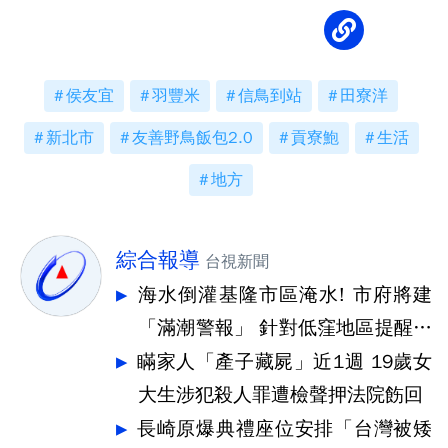
侯友宜
羽豐米
信鳥到站
田寮洋
新北市
友善野鳥飯包2.0
貢寮鮑
生活
地方
綜合報導
台視新聞
海水倒灌基隆市區淹水! 市府將建
「滿潮警報」 針對低窪地區提醒防
汛
瞞家人「產子藏屍」近1週 19歲女
大生涉犯殺人罪遭檢聲押法院飭回
長崎原爆典禮座位安排「台灣被矮