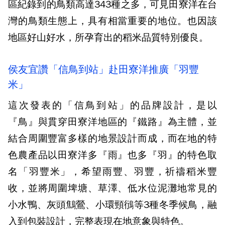
區紀錄到的鳥類高達343種之多，可見田寮洋在台
灣的鳥類生態上，具有相當重要的地位。也因該
地區好山好水，所孕育出的稻米品質特別優良。
侯友宜讚「信鳥到站」赴田寮洋推廣「羽豐
米」
這次發表的「信鳥到站」的品牌設計，是以
『鳥』與貫穿田寮洋地區的『鐵路』為主體，並
結合周圍豐富多樣的地景設計而成，而在地的特
色農產品以田寮洋多『雨』也多『羽』的特色取
名「羽豐米」，希望雨豐、羽豐，祈禱稻米豐
收，並將周圍埤塘、草澤、低水位泥灘地常見的
小水鴨、灰頭鷦鶯、小環頸鴴等3種冬季候鳥，融
入到包裝設計，完整表現在地意象與特色。