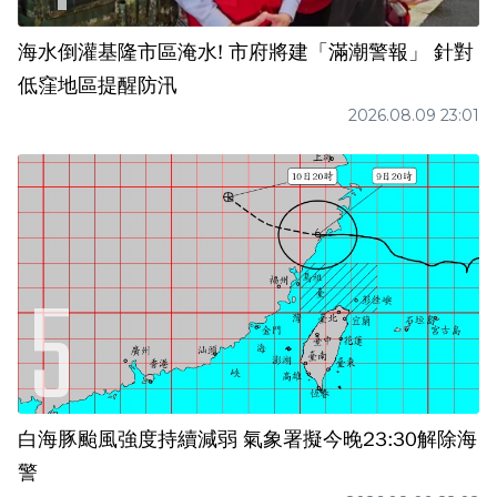
海水倒灌基隆市區淹水! 市府將建「滿潮警報」 針對
低窪地區提醒防汛
2026.08.09 23:01
白海豚颱風強度持續減弱 氣象署擬今晚23:30解除海
警