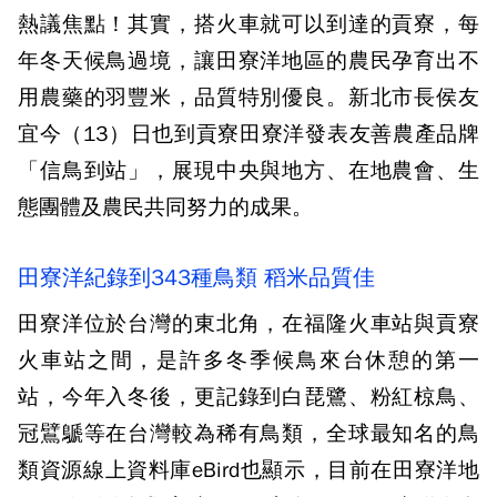
熱議焦點！其實，搭火車就可以到達的貢寮，每
年冬天候鳥過境，讓田寮洋地區的農民孕育出不
用農藥的羽豐米，品質特別優良。新北市長侯友
宜今（13）日也到貢寮田寮洋發表友善農產品牌
「信鳥到站」，展現中央與地方、在地農會、生
態團體及農民共同努力的成果。
田寮洋紀錄到343種鳥類 稻米品質佳
田寮洋位於台灣的東北角，在福隆火車站與貢寮
火車站之間，是許多冬季候鳥來台休憩的第一
站，今年入冬後，更記錄到白琵鷺、粉紅椋鳥、
冠鷿鷈等在台灣較為稀有鳥類，全球最知名的鳥
類資源線上資料庫eBird也顯示，目前在田寮洋地