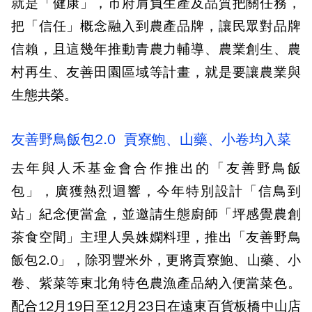
就是「健康」，市府肩負生產及品質把關任務，
把「信任」概念融入到農產品牌，讓民眾對品牌
信賴，且這幾年推動青農力輔導、農業創生、農
村再生、友善田園區域等計畫，就是要讓農業與
生態共榮。
友善野鳥飯包2.0 貢寮鮑、山藥、小卷均入菜
去年與人禾基金會合作推出的「友善野鳥飯
包」，廣獲熱烈迴響，今年特別設計「信鳥到
站」紀念便當盒，並邀請生態廚師「坪感覺農創
茶食空間」主理人吳姝嫻料理，推出「友善野鳥
飯包2.0」，除羽豐米外，更將貢寮鮑、山藥、小
卷、紫菜等東北角特色農漁產品納入便當菜色。
配合12月19日至12月23日在遠東百貨板橋中山店