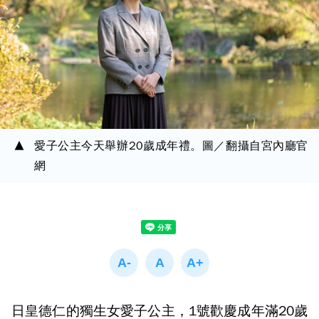
愛子公主今天舉辦20歲成年禮。圖／翻攝自宮內廳官
網
日皇德仁的獨生女愛子公主，1號歡慶成年滿20歲