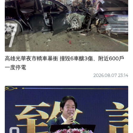
高雄光華夜市轎車暴衝 撞毀6車釀3傷、附近600戶
一度停電
2026.08.07 23:14