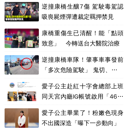
逆撞康橋生釀7傷 駕駛毒駕認
吸喪屍煙彈遭裁定羈押禁見
康橋重傷生已清醒！能「點頭
致意」 今轉送台大醫院治療
逆撞康橋車隊！肇事車事發前
「多次危險駕駛」 鬼切、急煞
險釀禍
愛子公主赴紅十字會總部上班
同天宮內廳IG帳號啟用「46萬
人追蹤」
愛子公主畢業了！粉嫩色現身
不出國深造「曝下一步動向」