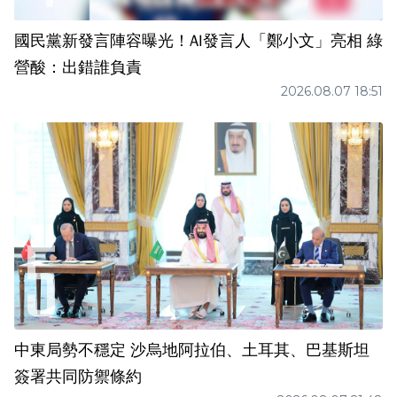
國民黨新發言陣容曝光！AI發言人「鄭小文」亮相 綠
營酸：出錯誰負責
2026.08.07 18:51
中東局勢不穩定 沙烏地阿拉伯、土耳其、巴基斯坦
簽署共同防禦條約