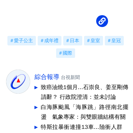
愛子公主
成年禮
日本
皇室
皇冠
國際
綜合報導
台視新聞
致癌油燒1個月...石崇良、姜至剛傳
請辭？ 行政院澄清：並未討論
白海豚颱風「海豚跳」路徑南北擺
盪 氣象專家：與雙眼牆結構有關
特斯拉暴衝連撞13車...險衝人群