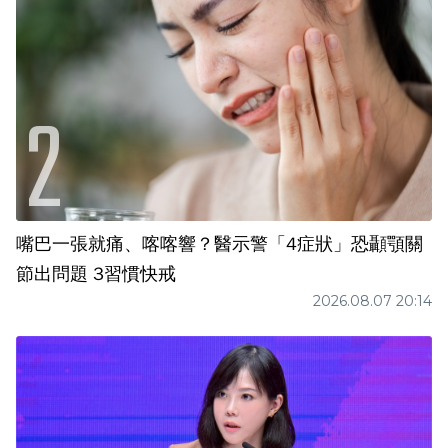
嘴巴一張就痛、喀喀響？醫示警「4症狀」恐顳顎關
節出問題 3習慣快戒
2026.08.07 20:14