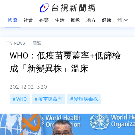
治
國際
社會
娛樂
生活
氣象
地方
健康
體育
TTV NEWS
國際
WHO：低疫苗覆蓋率+低篩檢
成「新變異株」溫床
2021.12.02 13:20
WHO
疫苗覆蓋率
變種病毒株