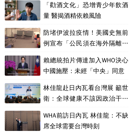
「勸酒文化」恐增青少年飲酒
量 醫揭酒精依賴風險
防堵伊波拉疫情！美國史無前
例宣布「公民須在海外隔離」
爆輿論反彈
賴總統拍片傳達加入WHO決心
中國施壓：未經「中央」同意
林佳龍赴日內瓦看台灣展 籲世
衛：全球健康不該因政治干擾
而出現缺口
WHA前訪日內瓦 林佳龍：不缺
席全球需要台灣時刻