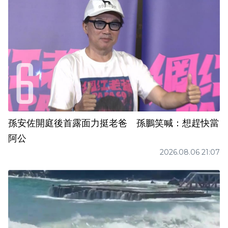
孫安佐開庭後首露面力挺老爸 孫鵬笑喊：想趕快當
阿公
2026.08.06 21:07