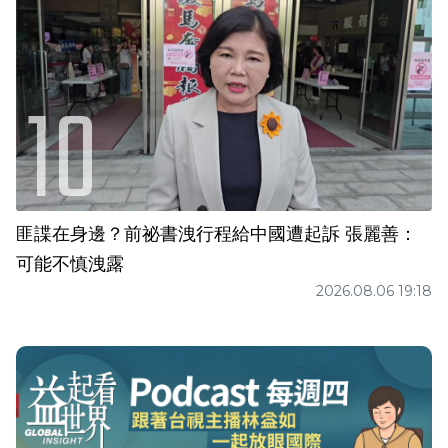
匪諜在身邊？前祕書洩行程給中國遭起訴 張麗善：
可能不慎洩露
2026.08.06 19:18