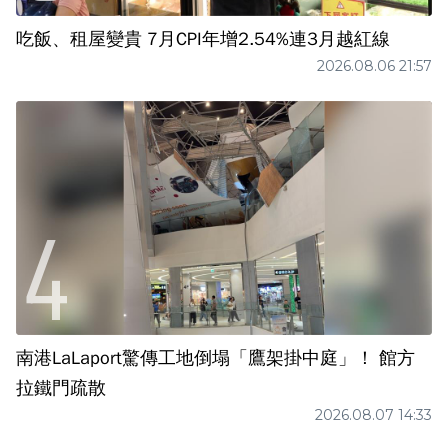
吃飯、租屋變貴 7月CPI年增2.54%連3月越紅線
2026.08.06 21:57
南港LaLaport驚傳工地倒塌「鷹架掛中庭」！ 館方
拉鐵門疏散
2026.08.07 14:33