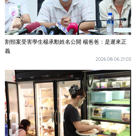
割頸案受害學生楊承勳姓名公開 楊爸爸：是遲來正
義
2026.08.06 21:03