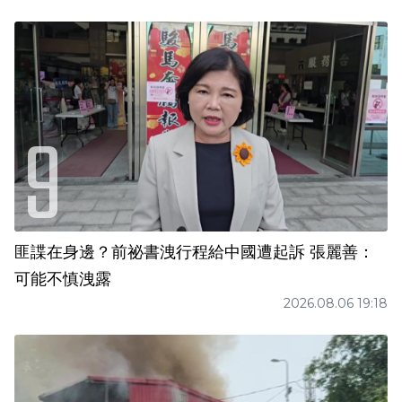
匪諜在身邊？前祕書洩行程給中國遭起訴 張麗善：
可能不慎洩露
2026.08.06 19:18