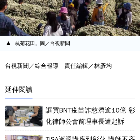
杭菊花田。圖／台視新聞
台視新聞／綜合報導 責任編輯／林彥均
延伸閱讀
誆買BNT疫苗詐慈濟逾10億 彰
化律師公會前理事長遭起訴
TISA巡迴講座到彰化 講師不吝