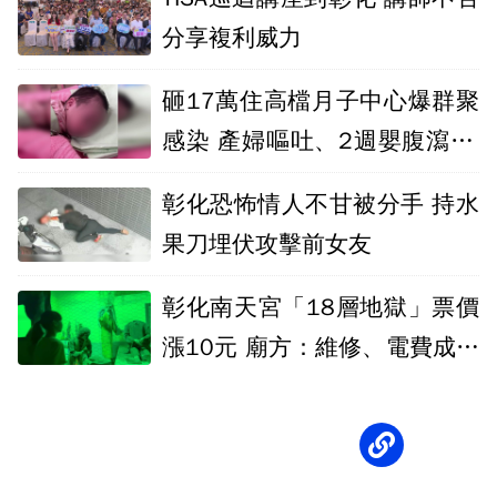
分享複利威力
砸17萬住高檔月子中心爆群聚
感染 產婦嘔吐、2週嬰腹瀉10
多次送ICU
彰化恐怖情人不甘被分手 持水
果刀埋伏攻擊前女友
彰化南天宮「18層地獄」票價
漲10元 廟方：維修、電費成本
高