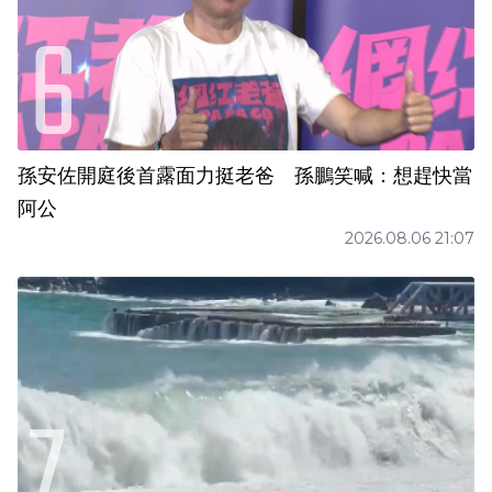
孫安佐開庭後首露面力挺老爸 孫鵬笑喊：想趕快當
阿公
2026.08.06 21:07