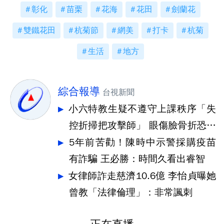
彰化
苗栗
花海
花田
劍蘭花
雙鐵花田
杭菊節
網美
打卡
杭菊
生活
地方
綜合報導
台視新聞
小六特教生疑不遵守上課秩序「失
控折掃把攻擊師」 眼傷臉骨折恐失
明
5年前苦勸！陳時中示警採購疫苗
有詐騙 王必勝：時間久看出睿智
女律師詐走慈濟10.6億 李怡貞曝她
曾教「法律倫理」：非常諷刺