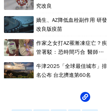
究改良
嬌生、AZ降低血栓副作用 研發
改良版疫苗
作家之女打AZ罹漸凍症亡？疾
管署駁：恐時間巧合 醫師提2
點佐證
牛津2025「全球最佳城市」排
名公布 台北擠進第60名