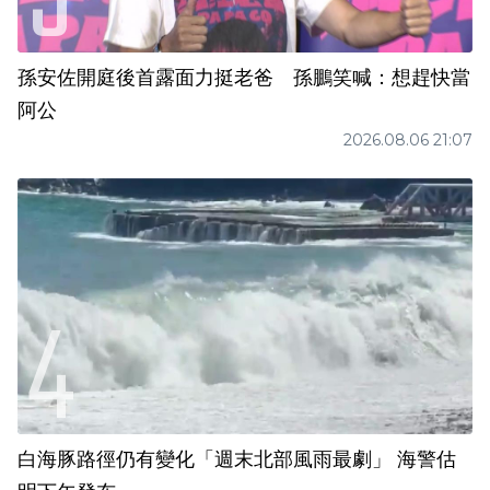
孫安佐開庭後首露面力挺老爸 孫鵬笑喊：想趕快當
阿公
2026.08.06 21:07
白海豚路徑仍有變化「週末北部風雨最劇」 海警估