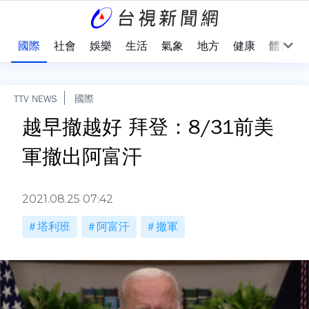
治
國際
社會
娛樂
生活
氣象
地方
健康
體育
TTV NEWS
國際
越早撤越好 拜登：8/31前美
軍撤出阿富汗
2021.08.25 07:42
塔利班
阿富汗
撤軍