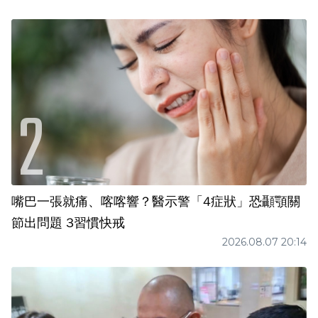
嘴巴一張就痛、喀喀響？醫示警「4症狀」恐顳顎關
節出問題 3習慣快戒
2026.08.07 20:14