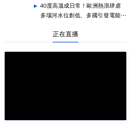
案
40度高溫成日常！歐洲熱浪肆虐
多瑙河水位創低、多國引發電能危
機
正在直播