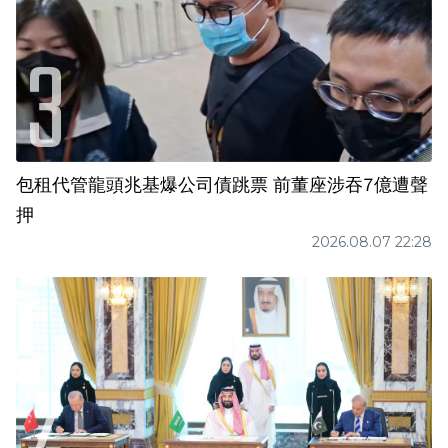
包租代管龍頭兆基爆公司債跳票 前董座涉吞7億遭聲
押
2026.08.07 22:28