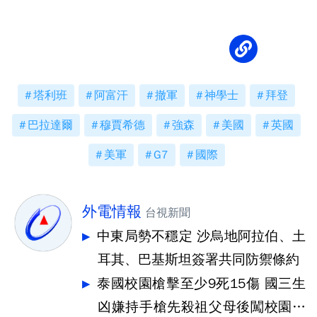
坦否認
塔利班
阿富汗
撤軍
神學士
拜登
巴拉達爾
穆賈希德
強森
美國
英國
美軍
G7
國際
外電情報
台視新聞
中東局勢不穩定 沙烏地阿拉伯、土
耳其、巴基斯坦簽署共同防禦條約
泰國校園槍擊至少9死15傷 國三生
凶嫌持手槍先殺祖父母後闖校園犯