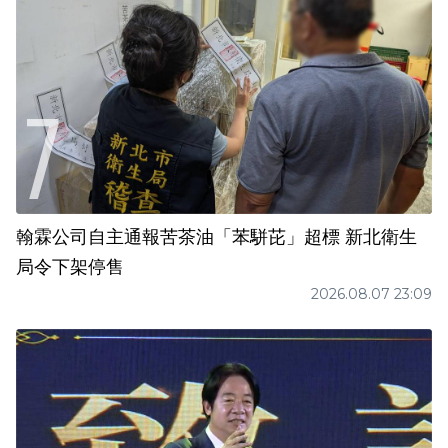
翰霖公司自主通報苦茶油「苯駢芘」超標 新北衛生
局令下架停售
2026.08.07 23:09