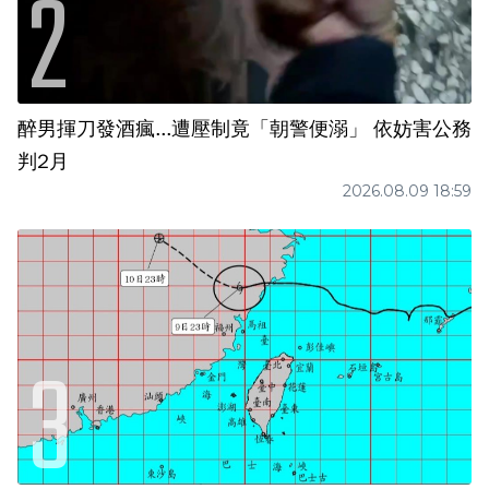
醉男揮刀發酒瘋...遭壓制竟「朝警便溺」 依妨害公務
判2月
2026.08.09 18:59