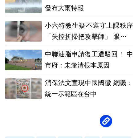
發布大雨特報
小六特教生疑不遵守上課秩序
「失控折掃把攻擊師」 眼傷臉
骨折恐失明
中聯油脂申請復工遭駁回！ 中
市府：未釐清根本原因
消保法文宣現中國國徽 網譏：
統一示範區在台中