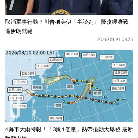
取消軍事行動？川普稱美伊「半談判」 擬改經濟戰
逼伊朗就範
2026.08.10 09:33
4縣市大雨特報！「3颱1低壓」熱帶擾動大爆發 最新