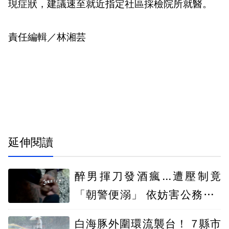
現症狀，建議速至就近指定社區採檢院所就醫。
責任編輯／林湘芸
延伸閱讀
醉男揮刀發酒瘋...遭壓制竟
「朝警便溺」 依妨害公務判2
月
白海豚外圍環流襲台！ 7縣市