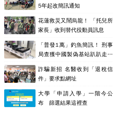
5年起改簡訊通知
花蓮救災又鬧烏龍！ 「托兒所
家長」收到替代役動員訊息
「普發1萬」釣魚簡訊！ 刑事
局查獲中國製偽基站趴趴走詐
財
詐騙新招 名醫收到「退稅信
件」要求點網址
大學「申請入學」一階今公
布 篩選結果這裡查