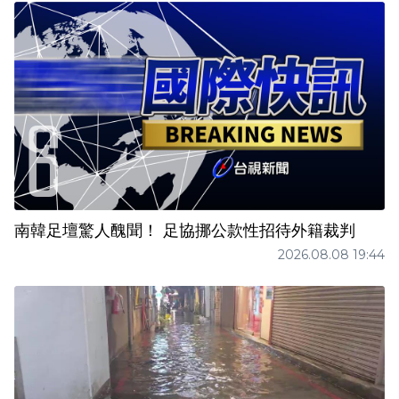
南韓足壇驚人醜聞！ 足協挪公款性招待外籍裁判
2026.08.08 19:44