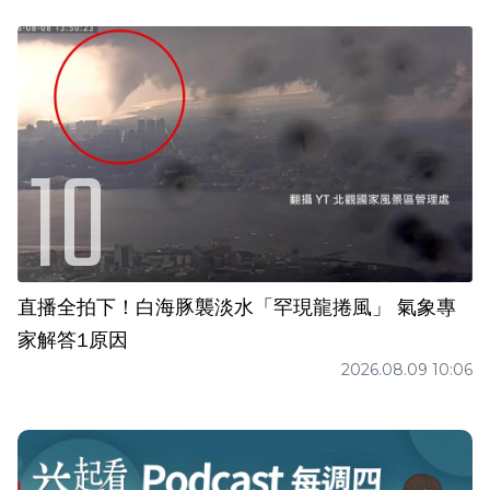
直播全拍下！白海豚襲淡水「罕現龍捲風」 氣象專
家解答1原因
2026.08.09 10:06