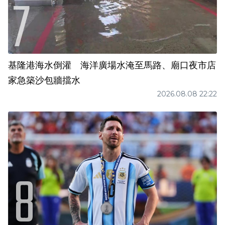
基隆港海水倒灌 海洋廣場水淹至馬路、廟口夜市店
家急築沙包牆擋水
2026.08.08 22:22