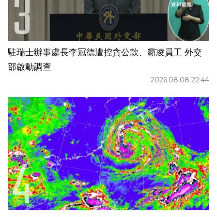
駐瑞士辦事處長李冠德遭控貪公款、霸凌員工 外交
部啟動調查
2026.08.08 22:44