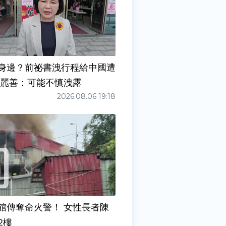
身邊？前祕書洩行程給中國遭
張麗善：可能不慎洩露
2026.08.06 19:18
館傳奪命火警！ 女性長者陳
2樓