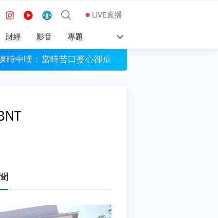
LIVE直播
財經
影音
專題
 陳時中嘆：當時苦口婆心卻成特定政治人物武器
女律師詐走慈濟10
NT
聞