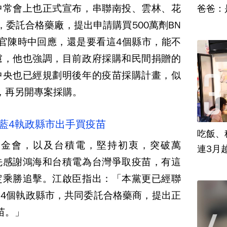
中常會上也正式宣布，串聯南投、雲林、花
爸爸：
，委託合格藥廠，提出申請購買500萬劑BN
官陳時中回應，還是要看這4個縣市，能不
慮，他也強調，目前政府採購和民間捐贈的
中央也已經規劃明後年的疫苗採購計畫，似
，再另開專案採購。
藍4執政縣市出手買疫苗
吃飯、租
基金會，以及台積電，堅持初衷，突破萬
連3月
先感謝鴻海和台積電為台灣爭取疫苗，有這
定乘勝追擊。江啟臣指出：「本黨更已經聯
4個執政縣市，共同委託合格藥商，提出正
苗。」