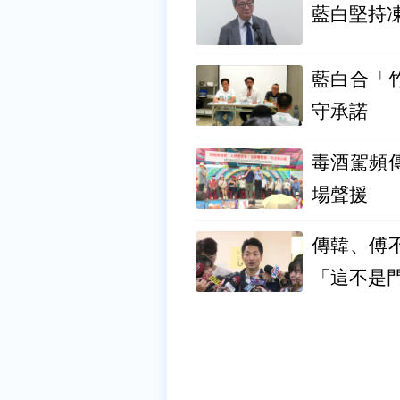
藍白堅持
藍白合「
守承諾
毒酒駕頻
場聲援
傳韓、傅
「這不是