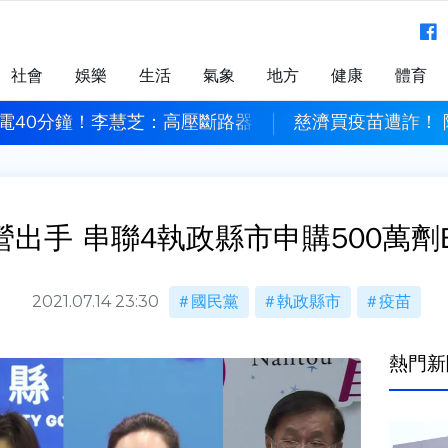
社會
娛樂
生活
氣象
地方
健康
體育
陸警
電40分鐘！李慧芝：高壓斷路器系統故障導致
慈濟買疫苗遭詐！
營出手 串聯4執政縣市申購500萬劑B
2021.07.14 23:30
國民黨
執政縣市
疫苗
熱門新