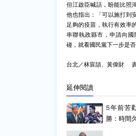
但江啟臣喊話，盼能比照
他也指出：「可以施打到
足夠的疫苗，執行有效率
串聯執政縣市，申請向國
碰，就看國民黨下一步是否
台北／林宸頡、黃偉財 
延伸閱讀
5年前苦
勝：時間