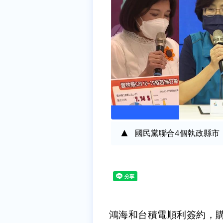
國民黨聯合4個執政縣市
鴻海和台積電順利簽約，購