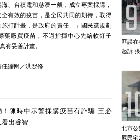
鴻海、台積電和慈濟一般，成立專案採購，
安全有效的疫苗，是全民共同的期待，取得
的施打計畫，是政府的責任。」國民黨規劃
際藥廠買疫苗，不過指揮中心先給軟釘子
匪諜在
真有妥善計畫。
起訴 
責任編輯／洪翌修
勸！陳時中示警採購疫苗有詐騙 王必
久看出睿智
北市公
屍民宅