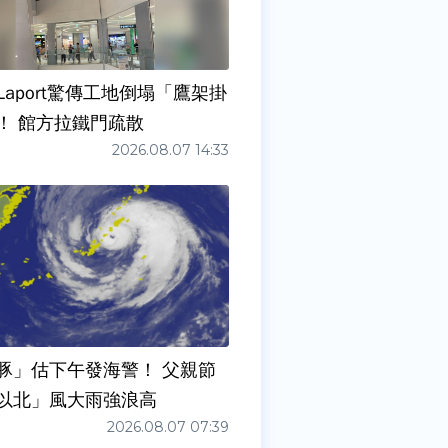
Laport驚傳工地倒塌「鷹架掛
！ 館方拉鐵門疏散
2026.08.07 14:33
豚」估下午發海警！ 父親節
以北」風大雨強浪高
2026.08.07 07:39