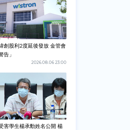
緯創股利2度延後發放 金管會
警告」
2026.08.06 23:00
受害學生楊承勳姓名公開 楊