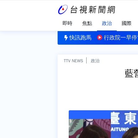
即時
焦點
政治
國際
！白海豚周末逼近「中部以北防豪雨」 1地區不排除發
快訊跑馬
行政院一早停
TTV NEWS
政治
藍