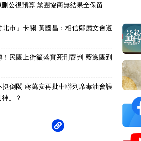
凍刪公視預算 黨團協商無結果全保留
竹北市」卡關 黃國昌：相信鄭麗文會遵
傳！民團上街籲落實死刑審判 藍黨團到
不挺倒閣 蔣萬安再批中聯列席毒油會議
門神」？