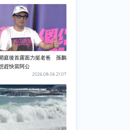
開庭後首露面力挺老爸 孫鵬
想趕快當阿公
2026.08.06 21:07