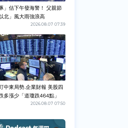
豚」估下午發海警！ 父親節
以北」風大雨強浪高
2026.08.07 07:39
盯中東局勢.企業財報 美股四
跌多漲少「道瓊跌464點」
2026.08.07 07:50