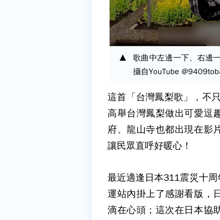
歌曲中左邊一下、右邊
攝自YouTube @9409tob
這首「台灣鳳梨歌」，不只
高舉台灣鳳梨做出可愛逗
府、龍山寺也都出現在影
讓民眾直呼好暖心！
最近適逢日本311震災十
運站內掛上了感謝看版，
滴在心頭；這次在日本協