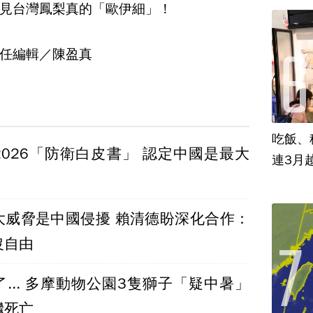
見台灣鳳梨真的「歐伊細」！
任編輯／陳盈真
吃飯、租
2026「防衛白皮書」 認定中國是最大
連3月
大威脅是中國侵擾 賴清德盼深化合作：
沒自由
... 多摩動物公園3隻獅子「疑中暑」
繼死亡