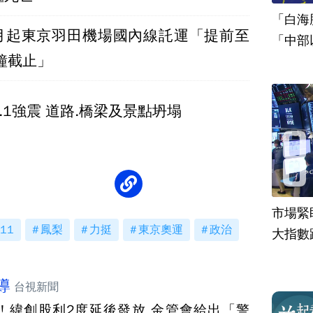
「白海
9月起東京羽田機場國內線託運「提前至
「中部
鐘截止」
.1強震 道路.橋梁及景點坍塌
市場緊
11
鳳梨
力挺
東京奧運
政治
大指數
導
台視新聞
！緯創股利2度延後發放 金管會給出「警