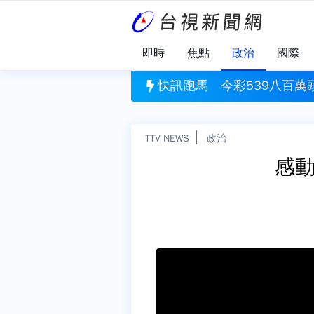
即時
焦點
政治
國際
萬頭獎開3注！ 獎落這2縣市
快訊跑馬
首例！緯創股
TTV NEWS
政治
感動