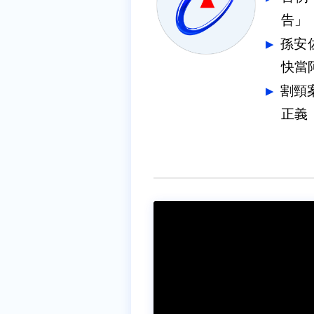
告」
孫安
快當
割頸
正義