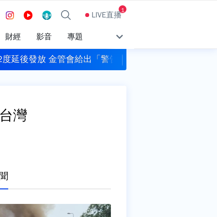
1
LIVE直播
財經
影音
專題
發海警！ 父親節「中部以北」風大雨強浪高
市場緊盯中東局勢.企
台灣
聞