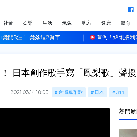
社會
娛樂
生活
氣象
地方
健康
體育
利2度延後發放 金管會給出「警告」
「白海豚」估下午
！ 日本創作歌手寫「鳳梨歌」聲援
2021.03.14 18:03
台灣鳳梨歌
日本
311
熱門新