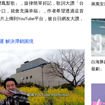
灣鳳梨歌」，旋律簡單好記，歌詞大讚「台
蔣萬安
一口，就會充滿幸福」，作者希望透過這首
上傳到YouTube平台，被台日網友大讚，
運 解決滯銷困境
白海豚
最劇」