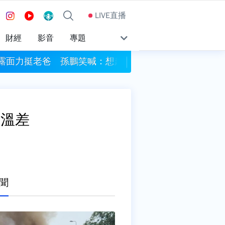
LIVE直播
財經
影音
專題
露面力挺老爸 孫鵬笑喊：想趕快當阿公
遠見‧天下文化創辦人
夜溫差
聞