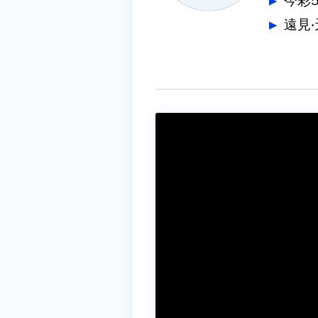
今彩
遠見