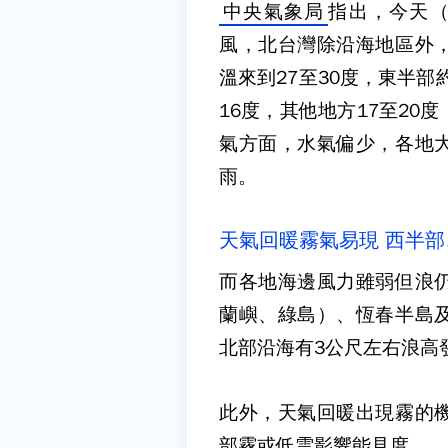
中央氣象局
指出，今天（
風，北台灣除沿海地區外
溫來到27至30度，東半部
16度，其他地方17至2
氣方面，水氣偏少，各地
雨。
天氣回暖霧氣易現 西半
而各地海邊風力雖弱但浪
蘭嶼、綠島）、恆春半島
北部沿海有3公尺左右浪高
此外，天氣回暖出現霧的
部霧或低雲影響能見度。