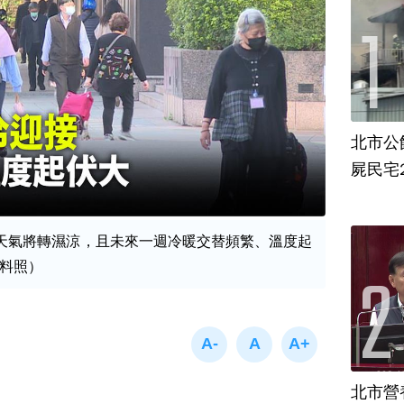
北市公
屍民宅
天氣將轉濕涼，且未來一週冷暖交替頻繁、溫度起
料照）
北市營