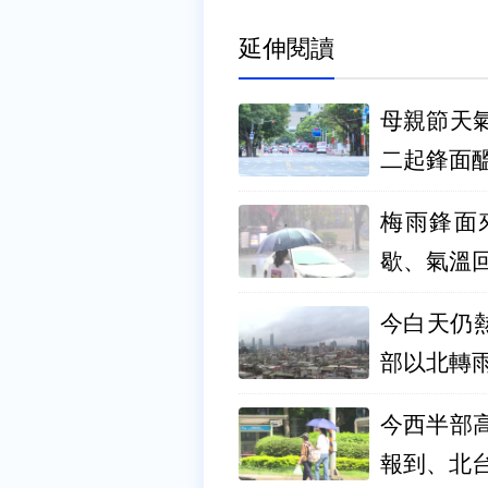
延伸閱讀
母親節天
二起鋒面
梅雨鋒面
歇、氣溫
今白天仍
部以北轉
今西半部
報到、北