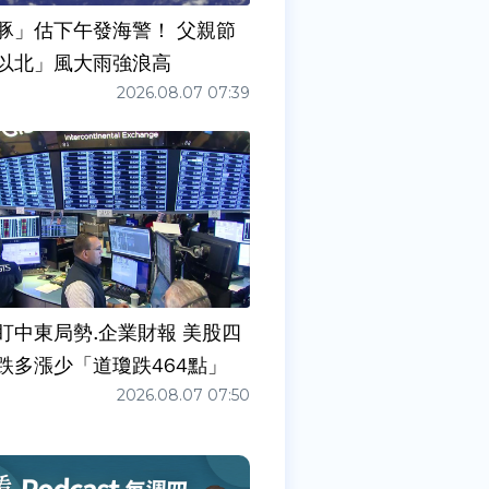
豚」估下午發海警！ 父親節
以北」風大雨強浪高
2026.08.07 07:39
盯中東局勢.企業財報 美股四
跌多漲少「道瓊跌464點」
2026.08.07 07:50