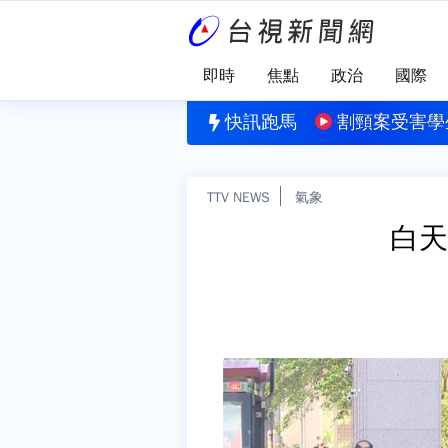
即時
焦點
政治
國際
2.3億 8/6台彩幸運獎號一次看
快訊跑馬
割頸案受害學
TTV NEWS
氣象
白天