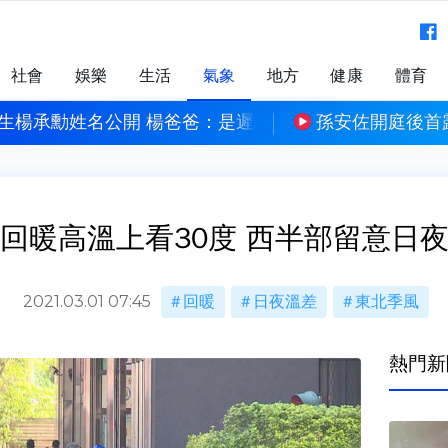
社會
娛樂
生活
氣象
地方
健康
體育
生楊承勳姓名公開 楊爸爸：是遲來正義
孫安佐開庭後首
回暖高溫上看30度 西半部留意日
2021.03.01 07:45
回暖
日夜溫差
東北季風
熱門新