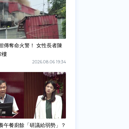
館傳奪命火警！ 女性長者陳
2樓
2026.08.06 19:34
養午餐廚餘「研議給弱勢」？