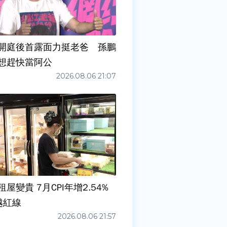
開庭後首露面力挺老爸 孫鵬
想趕快當阿公
2026.08.06 21:07
屋變貴 7月CPI年增2.54%
越紅線
2026.08.06 21:57