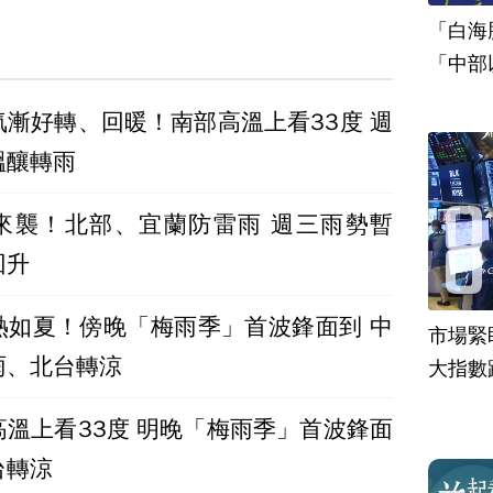
「白海
「中部
氣漸好轉、回暖！南部高溫上看33度 週
醞釀轉雨
來襲！北部、宜蘭防雷雨 週三雨勢暫
回升
熱如夏！傍晚「梅雨季」首波鋒面到 中
市場緊
雨、北台轉涼
大指數
高溫上看33度 明晚「梅雨季」首波鋒面
台轉涼