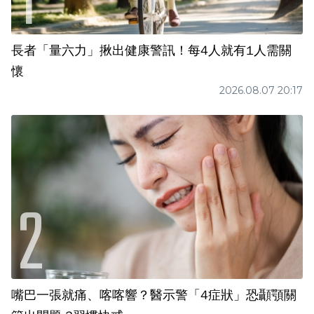
長者「量六力」揪出健康警訊！每4人就有1人需關
懷
2026.08.07 20:17
嘴巴一張就痛、喀喀響？醫示警「4症狀」恐顳顎關