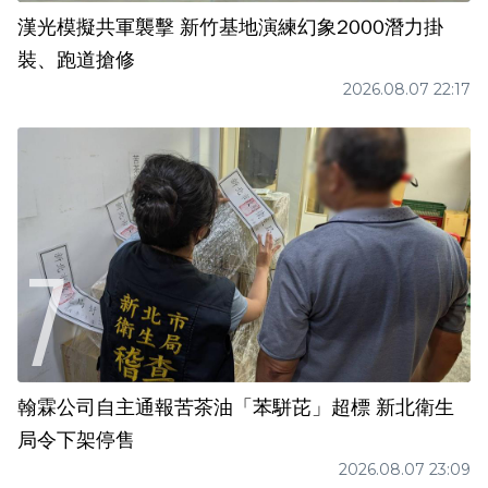
漢光模擬共軍襲擊 新竹基地演練幻象2000潛力掛
裝、跑道搶修
2026.08.07 22:17
翰霖公司自主通報苦茶油「苯駢芘」超標 新北衛生
局令下架停售
2026.08.07 23:09