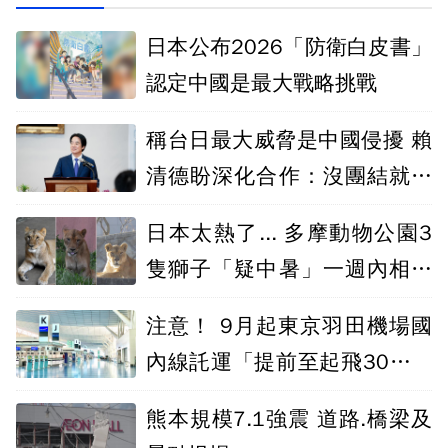
日本公布2026「防衛白皮書」
認定中國是最大戰略挑戰
稱台日最大威脅是中國侵擾 賴
清德盼深化合作：沒團結就沒
自由
日本太熱了... 多摩動物公園3
隻獅子「疑中暑」一週內相繼
死亡
注意！ 9月起東京羽田機場國
內線託運「提前至起飛30分鐘
截止」
熊本規模7.1強震 道路.橋梁及