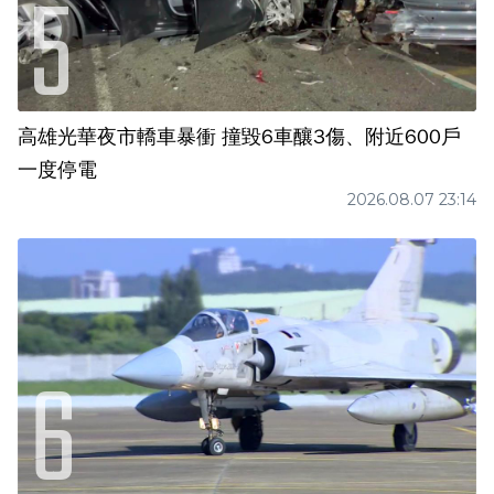
高雄光華夜市轎車暴衝 撞毀6車釀3傷、附近600戶
一度停電
2026.08.07 23:14