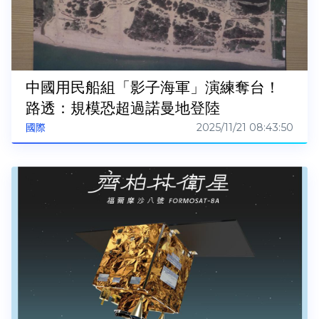
中國用民船組「影子海軍」演練奪台！
路透：規模恐超過諾曼地登陸
2025/11/21 08:43:50
國際