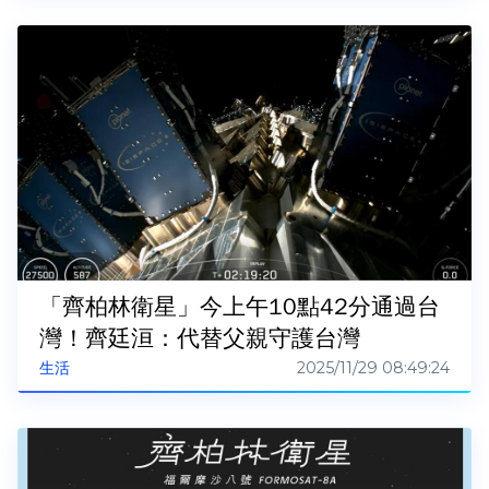
「齊柏林衛星」今上午10點42分通過台
灣！齊廷洹：代替父親守護台灣
2025/11/29 08:49:24
生活