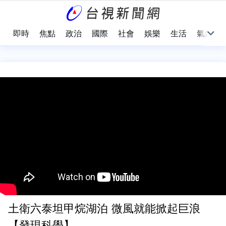
即時
焦點
政治
國際
社會
娛樂
生活
氣象
土衛六泰坦甲烷湖泊 微風就能掀起巨浪
【發現科學】