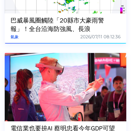
巴威暴風圈觸陸「20縣市大豪雨警
報」！全台沿海防強風、長浪
2026/07/11 08:12:36
氣象
電信業也要拚AI 蔡明忠看今年GDP可望