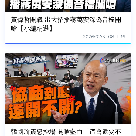
黃偉哲開戰 出大招播蔣萬安深偽音檔開
嗆【小編精選】
2026/07/31 08:11:36
韓國瑜震怒控場 開嗆藍白「這會還要不