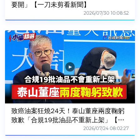
要開」【一刀未剪看新聞】
2026/07/30 10:08:52
致癌油案狂燒24天！泰山董座兩度鞠躬
致歉「合規19批油品不重新上架」【小
編精選】
2026/07/24 08:02:27