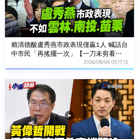
賴清德酸盧秀燕市政表現僅贏1人 喊話台
中市民「再搖擺一次」【一刀未剪看新
聞】
2026/08/06 05:17:13