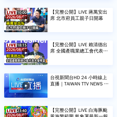
【完整公開】LIVE 蔣萬安出
席 北市府員工親子日開幕
【完整公開】LIVE 賴清德出
席 全國產職業總工會代表大
會晚宴
台視新聞台HD 24 小時線上
直播｜TAIWAN TTV NEWS H
D (Live)｜台湾のTTV ニュー
スHD (生放送)｜대만 뉴스 라
이브
【完整公開】LIVE 白海豚颱
風海警範圍 氣象署最新一報