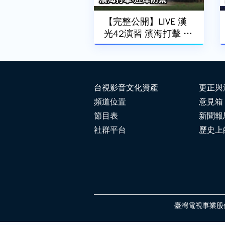
【完整公開】LIVE 漢
光42演習 濱海打擊 近
岸防禦
台視影音文化資產
更正與
頻道位置
意見箱
節目表
新聞報
社群平台
歷史上
臺灣電視事業股份有限公司 