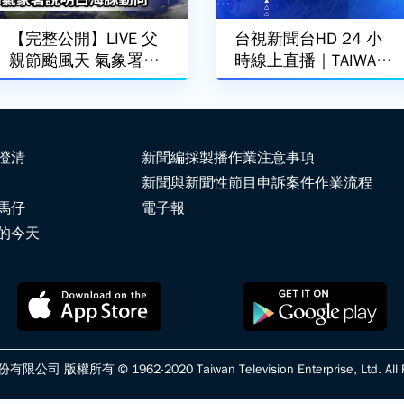
【完整公開】LIVE 父
台視新聞台HD 24 小
親節颱風天 氣象署說
時線上直播｜TAIWAN
明白海豚動向
TTV NEWS HD (Live)｜
台湾のTTV ニュースH
D (生放送)｜대만 뉴스
라이브
澄清
新聞編採製播作業注意事項
新聞與新聞性節目申訴案件作業流程
馬仔
電子報
的今天
版權所有 © 1962-2020 Taiwan Television Enterprise, Ltd. All Ri