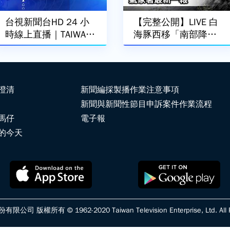
台視新聞台HD 24 小
【完整公開】LIVE 白
時線上直播｜TAIWAN
海豚西移「南部降雨
TTV NEWS HD (Live)｜
更明顯」 氣象署最新
台湾のTTV ニュースH
一報
D (生放送)｜대만 뉴스
라이브
澄清
新聞編採製播作業注意事項
新聞與新聞性節目申訴案件作業流程
馬仔
電子報
的今天
版權所有 © 1962-2020 Taiwan Television Enterprise, Ltd. All Ri