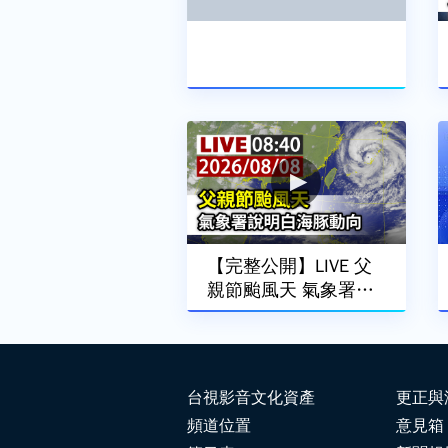
【完整公開】LIVE 父
親節颱風天 氣象署說
明白海豚動向
台視影音文化資產
更正與
頻道位置
意見箱