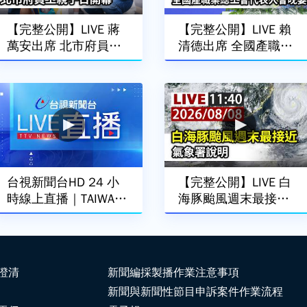
【完整公開】LIVE 蔣
【完整公開】LIVE 賴
萬安出席 北市府員工
清德出席 全國產職業
親子日開幕
總工會代表大會晚宴
台視新聞台HD 24 小
【完整公開】LIVE 白
時線上直播｜TAIWAN
海豚颱風週末最接近
TTV NEWS HD (Live)｜
氣象署說明
台湾のTTV ニュースH
D (生放送)｜대만 뉴스
라이브
澄清
新聞編採製播作業注意事項
新聞與新聞性節目申訴案件作業流程