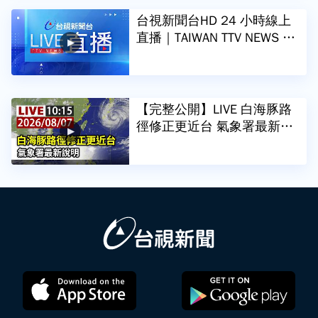
台視新聞台HD 24 小時線上
直播｜TAIWAN TTV NEWS H
D (Live)｜台湾のTTV ニュー
スHD (生放送)｜대만 뉴스 라
이브
【完整公開】LIVE 白海豚路
徑修正更近台 氣象署最新說
明