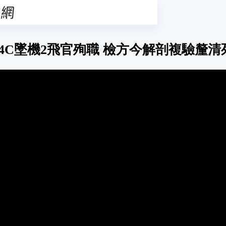
-34C墜機2飛官殉職 檢方今解剖複驗釐清