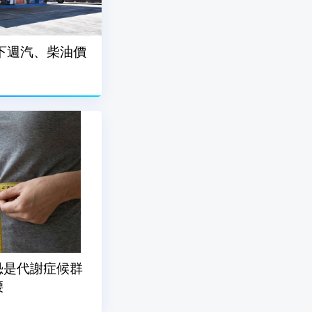
下週汽、柴油價
恐是代謝症候群
腰