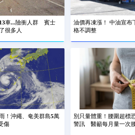
3車...險衝人群 賓士
油價再凍漲！ 中油宣布
了很多人
格不調整
雨！沖繩、奄美群島5萬
別只量體重！腰圍超標
受傷
警訊 醫籲每月量一次