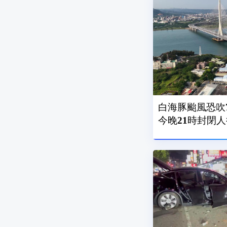
白海豚颱風恐吹7
今晚21時封閉