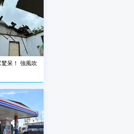
驚呆！ 強風吹
」