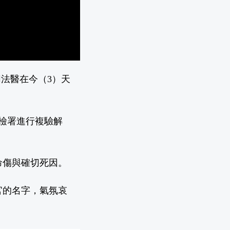
同法醫在今（3）天
檢署進行複驗解
命傷與確切死因。
官的名字，氣氛哀