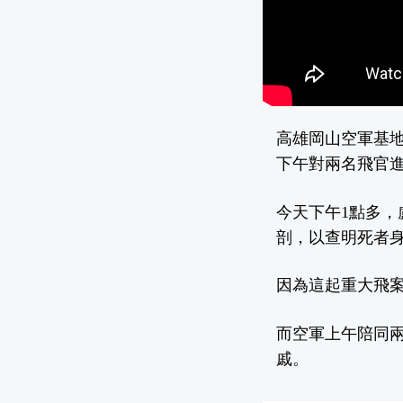
高雄岡山空軍基地
下午對兩名飛官
今天下午1點多
剖，以查明死者
因為這起重大飛
而空軍上午陪同
戚。