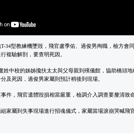
T-34型教練機墜毀，飛官盧季佑、過俊男殉職，檢方會
進行複驗解剖，要查明死因。
，盧姓中校的姊姊攙扶太太與父母親到殯儀館，協助橋頭地
身分及死因，過俊男家屬則預計稍後到現場。
案事件，飛官遺體毀損相當嚴重，檢調介入調查要釐清致
兩組家屬到失事現場進行招魂儀式，家屬當場淚崩哭喊飛