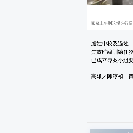
家屬上午到現場進行招
盧姓中校及過姓中
失效航線訓練任
已成立專案小組要
高雄／陳淳禎 