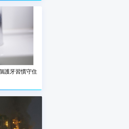
個護牙習慣守住