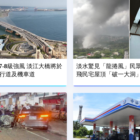
-8級強風 淡江大橋將於
淡水驚見「龍捲風」民眾
人行道及機車道
飛民宅屋頂「破一大洞