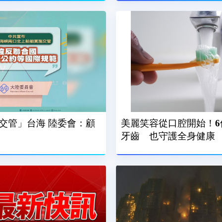
交管」台海 陸委會：顧
美麗笑容從口腔開始！6
牙齒 也守護全身健康