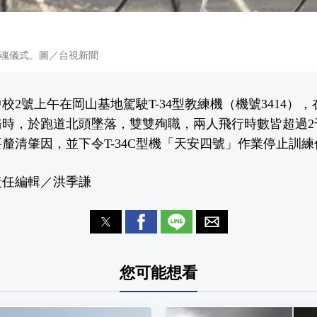
魂儀式。圖／台視新聞
校2號上午在岡山基地駕駛T-34型教練機（機號3414）
務時，於跑道北頭墜落，雙雙殉職，兩人飛行時數皆超過2
釐清肇因，並下令T-34C型機「天安四號」作業停止訓練
責任編輯／洪季謙
您可能想看