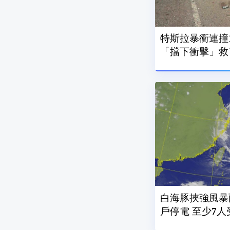
特斯拉暴衝連撞1
「擋下衝擊」救
白海豚挾強風暴
戶停電 至少7人