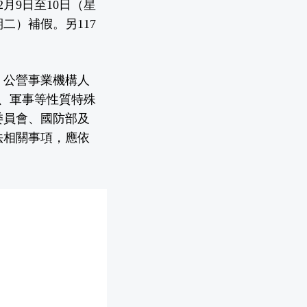
月9日至10日（星
二）補假。另117
，公營事業機構人
、軍事等性質特殊
委員會、國防部及
法相關事項，應依