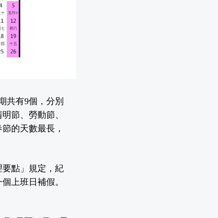
假期共有9個，分別
清明節、勞動節、
春節的天數最長，
理要點」規定，紀
一個上班日補假。