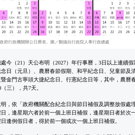
7年政府行政機關辦公日曆表。圖／翻攝自行政院人事行政總處
處今（21）天公布明（2027）年行事曆，3日以上連續
紀念日（元旦）、農曆春節假期、和平紀念日、兒童節及
復暨金門古寧頭大捷紀念日、行憲紀念日等，其中，農曆
10（三），共7天。
說明，依「政府機關配合紀念日與節日補假及調整放假處
假日，逢星期六者於前一個上班日補假，逢星期日者於次
假日逢例假日者，得於前一個或次一個上班日補假。