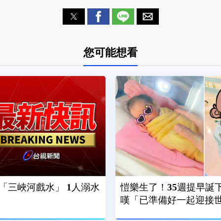
您可能想看
「三峽河戲水」 1人溺水
愷樂生了！35週提早誕
嘆「已準備好一起迎接