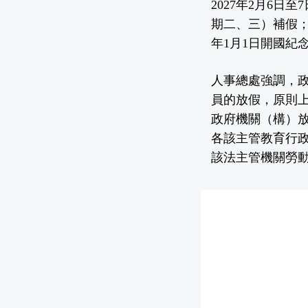
2027年2月6
期二、三）補假；
年1月1日開國紀
人事總處強調，
員的放假，原則
政府機關（構）
各該主管教育行
該法主管機關勞