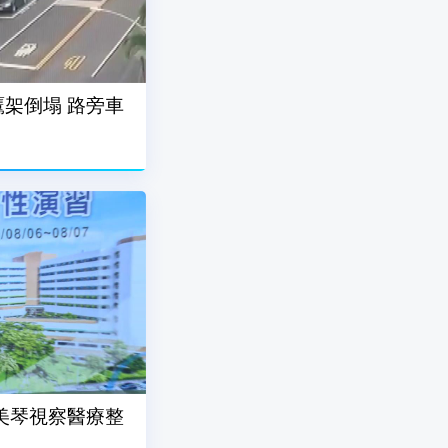
架倒塌 路旁車
美琴視察醫療整