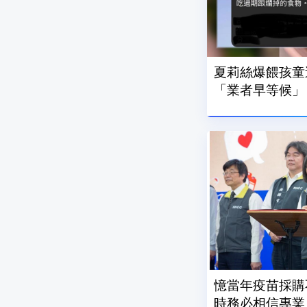
夏莉絲爆餵孩童
「業者早等候」
憶當年疫苗採購
時務必相信專業