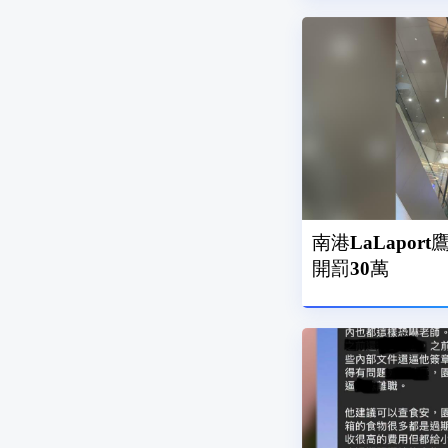
南港LaLapo
開罰30萬