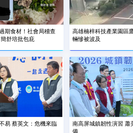
過期食材！社會局稽查
高雄楠梓科技產業園區鷹
 簡舒培批包庇
輛慘被波及
不易 蔡英文：危機來臨
南高屏城鎮韌性演習 蕭
備