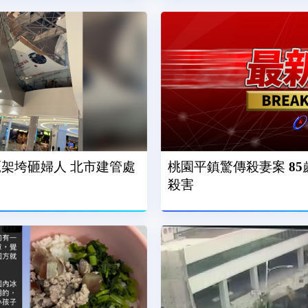
rt鷹架垮砸婦人 北市建管處
桃園平鎮驚傳殺妻案 8
殺害