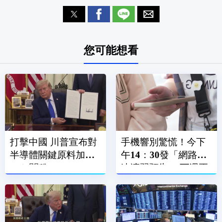
您可能想看
打擊中國 川普宣布對
手機響別驚慌！今下
半導體關鍵原料加徵
午14：30發「網路降
15％關稅
速演習預告」 下週正
式登場