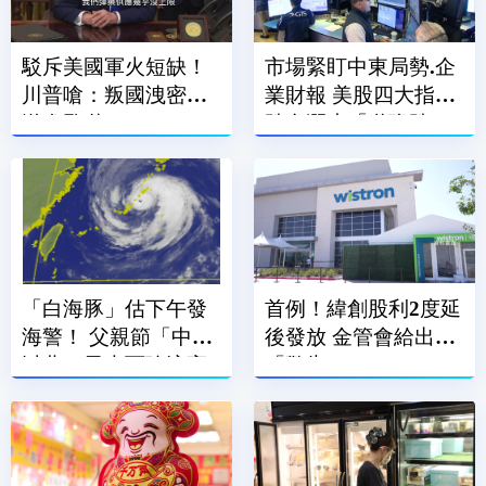
駁斥美國軍火短缺！
市場緊盯中東局勢.企
川普嗆：叛國洩密者
業財報 美股四大指數
送進監獄
跌多漲少「道瓊跌464
點」
「白海豚」估下午發
首例！緯創股利2度延
海警！ 父親節「中部
後發放 金管會給出
以北」風大雨強浪高
「警告」