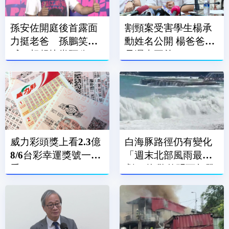
孫安佐開庭後首露面
割頸案受害學生楊承
力挺老爸 孫鵬笑
勳姓名公開 楊爸爸：
喊：想趕快當阿公
是遲來正義
威力彩頭獎上看2.3億
白海豚路徑仍有變化
8/6台彩幸運獎號一次
「週末北部風雨最
看
劇」 海警估明下午發
布