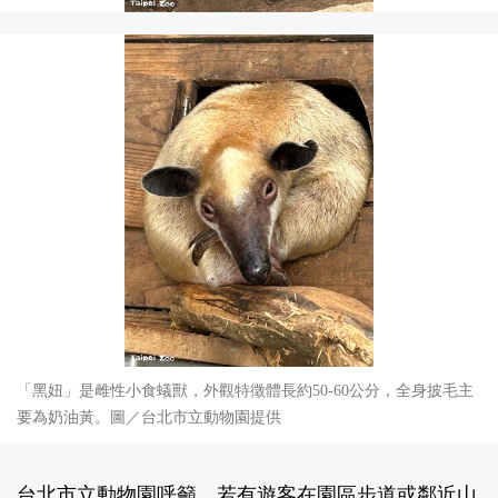
「黑妞」是雌性小食蟻獸，外觀特徵體長約50-60公分，全身披毛主
要為奶油黃。圖／台北市立動物園提供
台北市立動物園呼籲，若有遊客在園區步道或鄰近山