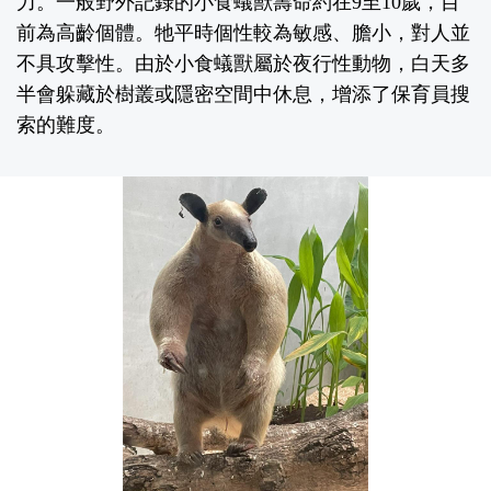
力。一般野外記錄的小食蟻獸壽命約在9至10歲，目
前為高齡個體。牠平時個性較為敏感、膽小，對人並
不具攻擊性。由於小食蟻獸屬於夜行性動物，白天多
半會躲藏於樹叢或隱密空間中休息，增添了保育員搜
索的難度。