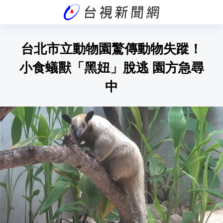
台北市立動物園驚傳動物失蹤！
小食蟻獸「黑妞」脫逃 園方急尋
中