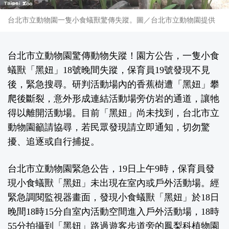
台北市立動物園一隻小食蟻獸驚傳失蹤。圖／台北市立動物園提供
台北市立動物園驚傳動物失蹤！園方公告，一隻小食
蟻獸「黑妞」18號晚間失蹤，保育員19號發現不見
後，緊急搜尋。研判活動場內的香蕉樹遭「黑妞」攀
爬後斷裂，意外形成連結活動場旁仿岩的通道，讓牠
得以離開活動場。目前「黑妞」尚未找到，台北市立
動物園籲請協尋，若民眾發現請立即通知，切勿驚
擾、追逐或自行捕捉。
台北市立動物園緊急公告，19日上午9時，保育員發
現小食蟻獸「黑妞」未出現在室內或戶外活動場。經
緊急調閱監視器畫面，發現小食蟻獸「黑妞」於18日
晚間18時15分自室內活動空間進入戶外活動場，18時
55分拍攝到「黑妞」路過遊客步道旁的鳳梨科植物園