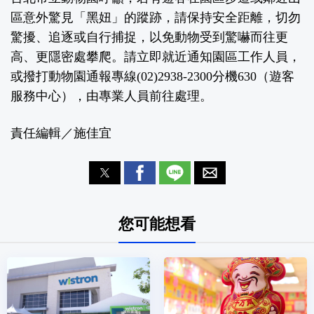
區意外驚見「黑妞」的蹤跡，請保持安全距離，切勿
驚擾、追逐或自行捕捉，以免動物受到驚嚇而往更
高、更隱密處攀爬。請立即就近通知園區工作人員，
或撥打動物園通報專線(02)2938-2300分機630（遊客
服務中心），由專業人員前往處理。
責任編輯／施佳宜
您可能想看