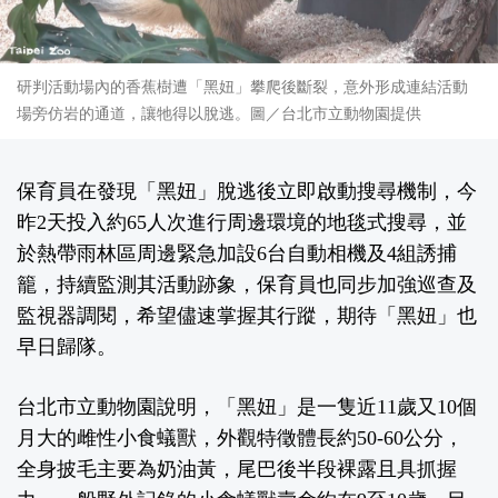
研判活動場內的香蕉樹遭「黑妞」攀爬後斷裂，意外形成連結活動
場旁仿岩的通道，讓牠得以脫逃。圖／台北市立動物園提供
保育員在發現「黑妞」脫逃後立即啟動搜尋機制，今
昨2天投入約65人次進行周邊環境的地毯式搜尋，並
於熱帶雨林區周邊緊急加設6台自動相機及4組誘捕
籠，持續監測其活動跡象，保育員也同步加強巡查及
監視器調閱，希望儘速掌握其行蹤，期待「黑妞」也
早日歸隊。
台北市立動物園說明，「黑妞」是一隻近11歲又10個
月大的雌性小食蟻獸，外觀特徵體長約50-60公分，
全身披毛主要為奶油黃，尾巴後半段裸露且具抓握