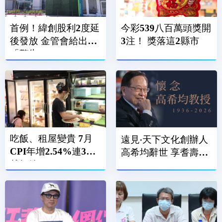
首例！緯創股利2度延
今彩539八百萬頭獎開
後發放 金管會給出
3注！ 獎落這2縣市
「警告」
吃飯、租屋變貴 7月
遠見‧天下文化創辦人
CPI年增2.54%連3月
高希均辭世 享耆壽90
越紅線
歲