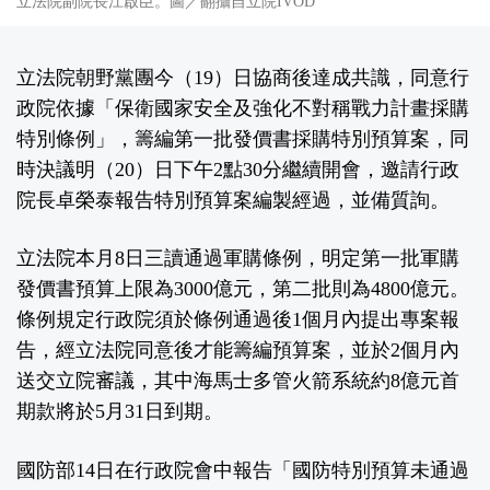
立法院副院長江啟臣。圖／翻攝自立院IVOD
立法院朝野黨團今（19）日協商後達成共識，同意行
政院依據「保衛國家安全及強化不對稱戰力計畫採購
特別條例」，籌編第一批發價書採購特別預算案，同
時決議明（20）日下午2點30分繼續開會，邀請行政
院長卓榮泰報告特別預算案編製經過，並備質詢。
立法院本月8日三讀通過軍購條例，明定第一批軍購
發價書預算上限為3000億元，第二批則為4800億元。
條例規定行政院須於條例通過後1個月內提出專案報
告，經立法院同意後才能籌編預算案，並於2個月內
送交立院審議，其中海馬士多管火箭系統約8億元首
期款將於5月31日到期。
國防部14日在行政院會中報告「國防特別預算未通過