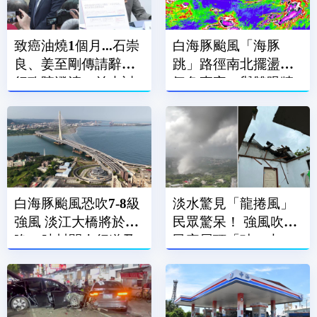
致癌油燒1個月...石崇
白海豚颱風「海豚
良、姜至剛傳請辭？
跳」路徑南北擺盪
行政院澄清：並未討
氣象專家：與雙眼牆
論
結構有關
白海豚颱風恐吹7-8級
淡水驚見「龍捲風」
強風 淡江大橋將於今
民眾驚呆！ 強風吹飛
晚21時封閉人行道及
民宅屋頂「破一大
機車道
洞」