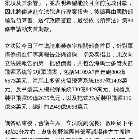
案項及其影響」，並表明希望能於月底前完成付款，
因此將儘速赴立法院進行專案報告，後續再由國防部
編製預算書、送行政院審查，最後依《預算法》第84
條申請動支首期款。
立法院今日下午邀請卓榮泰率相關部會首長，針對軍
購條例進行專案報告並備質詢。卓榮泰指出，此次向
立法院報告的第一批發價書，共包含海馬士多管火箭
飛彈系統等5項軍購案，包括M109A7自走砲806億
6573萬元、海馬士多管火箭飛彈系統1597億1403萬
元、反甲型無人機飛彈系統330億8429萬元、標槍反
裝甲飛彈99億2635萬元，以及拖式2B反裝甲飛彈116
億58萬元，總計約2949億9098萬元。
詢答結束後，會議主席、立法院副院長江啟臣於下午
4點32分左右，邀集朝野黨團幹部至議場後方主席辦