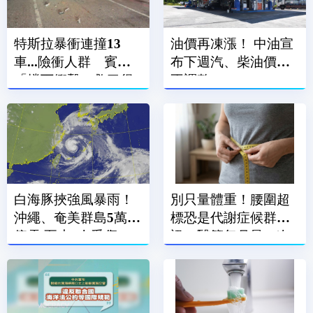
特斯拉暴衝連撞13
油價再凍漲！ 中油宣
車...險衝人群 賓士
布下週汽、柴油價格
「擋下衝擊」救了很
不調整
多人
白海豚挾強風暴雨！
別只量體重！腰圍超
沖繩、奄美群島5萬戶
標恐是代謝症候群警
停電 至少7人受傷
訊 醫籲每月量一次
腰