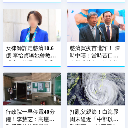
智
女律師詐走慈濟10.6
慈濟買疫苗遭詐！ 陳
億 李怡貞曝她曾教
時中嘆：當時苦口婆
「法律倫理」：非常
心卻成特定政治人物
諷刺
武器
行政院一早停電40分
打亂父親節！白海豚
鐘！李慧芝：高壓斷
周末逼近「中部以北
路器系統故障導致
防豪雨」 1地區不排