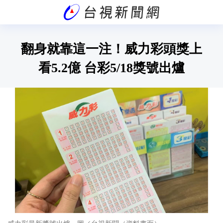
翻身就靠這一注！威力彩頭獎上
看5.2億 台彩5/18獎號出爐