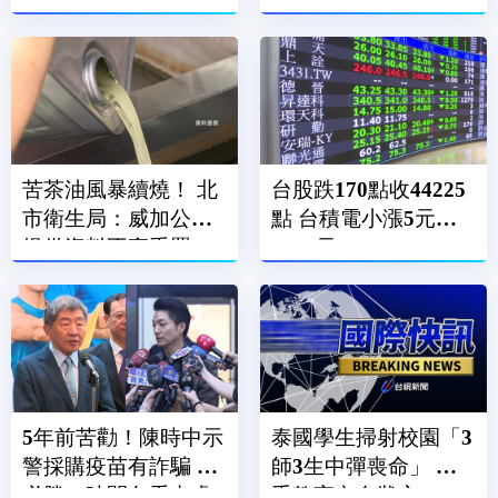
把攻擊師」 眼傷臉骨
庭」！ 館方拉鐵門疏
折恐失明
散
苦茶油風暴續燒！ 北
台股跌170點收44225
市衛生局：威加公司
點 台積電小漲5元收
提供資料不實重罰300
2370元
萬
5年前苦勸！陳時中示
泰國學生掃射校園「3
警採購疫苗有詐騙 王
師3生中彈喪命」 槍
必勝：時間久看出睿
手教室內自戕亡