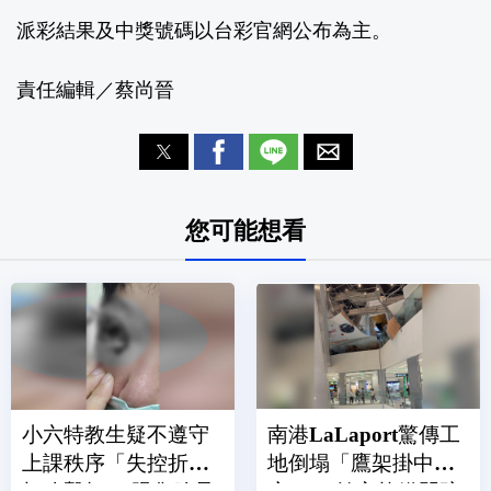
派彩結果及中獎號碼以
台彩官網
公布為主。
責任編輯／蔡尚晉
您可能想看
小六特教生疑不遵守
南港LaLaport驚傳工
上課秩序「失控折掃
地倒塌「鷹架掛中