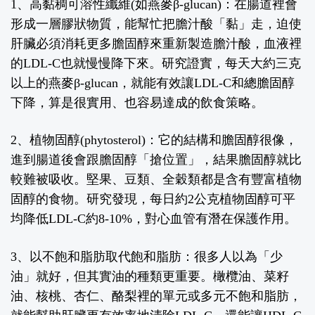
1、高黏稠可溶性纖維(如燕麥β-glucan)：
在腸道裡會
形成一層膠狀物質，能幫忙把膽汁酸「黏」走，迫使
肝臟必須消耗更多膽固醇來重新製造膽汁酸，血液裡
的LDL-C也就慢慢降下來。
研究證實，每天大約三克
以上的燕麥β-glucan，就能有效讓LDL-C和總膽固醇
下降，算是很實用、也容易達成的飲食策略。
2、植物固醇(phytosterol)：
它的結構和膽固醇很像，
進到腸道後會跟膽固醇「搶位置」，結果膽固醇就比
較難被吸收。堅果、豆類、全穀類都是含有豐富植物
固醇的食物。
研究發現，每日約2公克植物固醇可平
均降低LDL-C約8-10%，對心血管有潛在保護作用。
3、以不飽和脂肪取代飽和脂肪：
很多人以為「少
油」就好，但其實油的種類更重要。
橄欖油、菜籽
油、核桃、杏仁、酪梨裡的單元或多元不飽和脂肪，