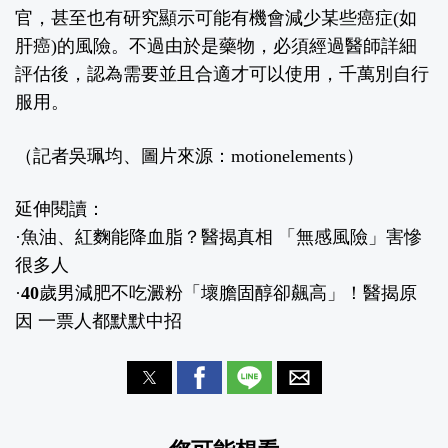
官，甚至也有研究顯示可能有機會減少某些癌症(如
肝癌)的風險。
不過由於是藥物，必須經過醫師詳細
評估後，認為需要並且合適才可以使用，千萬別自行
服用。
（記者吳珮均、圖片來源：motionelements）
延伸閱讀：
·
魚油、紅麴能降血脂？醫揭真相 「無感風險」害慘
很多人
·
40歲男減肥不吃澱粉「壞膽固醇卻飆高」！醫揭原
因 一票人都默默中招