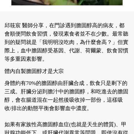
邱筱宸 醫師
分享，在門診遇到膽固醇高的病友，都
會順便問飲食習慣，發現素食者並不在少數。最常聽
到的疑問就是「我明明沒吃肉，為什麼會高？」但實
際上，血中膽固醇受基因、代謝、荷爾蒙、飲食習慣
等多重因素影響。
體內自製膽固醇才是大宗
身體約有70%的膽固醇由肝臟合成，飲食只是剩下的
三成。肝臟分泌到膽汁中的膽固醇，和吃進去的膽固
醇，會在腸道混在一起然後吸收掉一部份，這樣吸
收/排出的動態平衡會影響血中濃度。
如果有家族性高膽固醇血症(也就是天生的體質)、甲
狀腺功能低下、或肝臟代謝異常等問題，即使沒有從