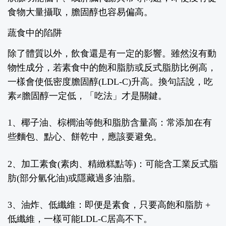
食物大量攝取，膽固醇也容易偏高。
蔬食中的陷阱
除了體質以外，飲食還是有一定的影響。雖然沒有動
物性成分，若素食中的飽和脂肪或反式脂肪比例高，
一樣會使低密度膽固醇(LDL-C)升高。換句話說，吃
素≠膽固醇一定低，「吃法」才是關鍵。
1、椰子油、棕櫚油等飽和脂肪含量高：
常添加在有
些麵包、點心、餅乾中，應該要避免。
2、加工素食(素肉、精緻糕點等)：
可能含工業反式脂
肪(部分氫化油)或隱藏過多油脂。
3、油炸、低纖維：
即便是素食，只要高飽和脂肪 +
低纖維，一樣可能LDL-C居高不下。