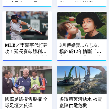
台積電收2380元
增5.6%續創新高
MLB／李灝宇代打建
3月傳婚變...方志友、
功！延長賽敲勝利打
楊銘威12年情斷「證
點.再跑回保險分 助老
實離婚」！曝兩人共
虎奪勝
同決定
國際足總擬售股權 全
多瑙萊茵河缺水 核電
球足壇大反彈
廠陷供電危機