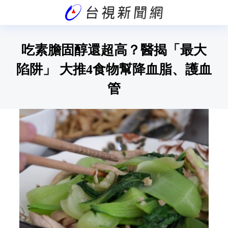
吃素膽固醇還超高？醫揭「最大
陷阱」 大推4食物幫降血脂、護血
管