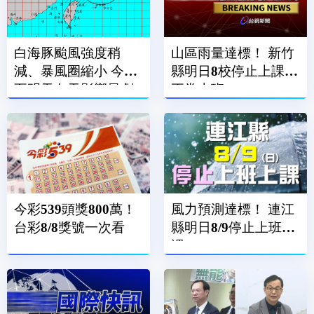
白海豚颱風強度稍
山區雨量達標！ 新竹
減、暴風圈縮小 今晚
縣明日8校停止上課、
至明天白天影響最劇
正常上班
烈
今彩539頭獎800萬！
風力預測達標！ 連江
台彩8/8獎號一次看
縣明日8/9停止上班上
課