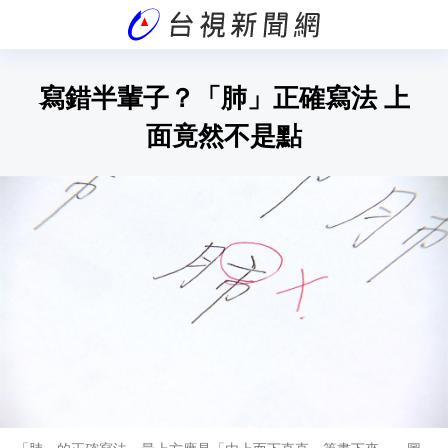
寫錯半輩子？「肺」正確寫法 上
面竟然不是點