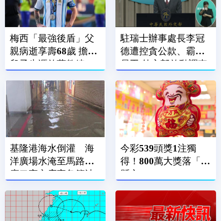
梅西「最強後盾」父
駐瑞士辦事處長李冠
親病逝享壽68歲 擔任
德遭控貪公款、霸凌
兒子生涯啟蒙教練、
員工 外交部啟動調查
經紀人
基隆港海水倒灌 海
今彩539頭獎1注獨
洋廣場水淹至馬路、
得！800萬大獎落「這
廟口夜市店家急築沙
縣市」
包牆擋水