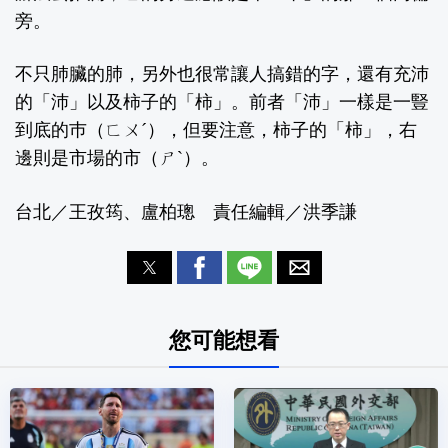
旁。
不只肺臟的肺，另外也很常讓人搞錯的字，還有充沛
的「沛」以及柿子的「柿」。前者「沛」一樣是一豎
到底的巿（ㄈㄨˊ），但要注意，柿子的「柿」，右
邊則是市場的市（ㄕˋ）。
台北／王孜筠、盧柏璁 責任編輯／洪季謙
您可能想看