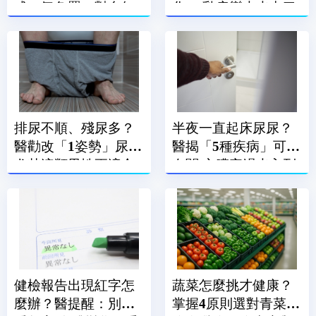
成 氣象署：對台無
化」 乳房變大也中了
直接影響
排尿不順、殘尿多？
半夜一直起床尿尿？
醫勸改「1姿勢」尿尿
醫揭「5種疾病」可能
尤其這類男性更適合
有關 心臟衰竭也入列
健檢報告出現紅字怎
蔬菜怎麼挑才健康？
麼辦？醫提醒：別只
掌握4原則選對青菜