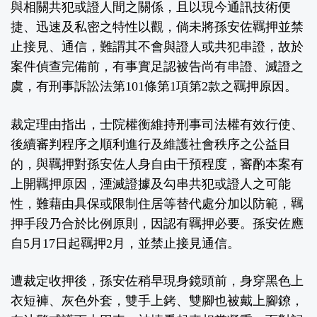
與相關共犯或證人間之關係，且以現今通訊技術便
捷、迅速及私密之特性以觀，倘未將孫安佐羈押並禁
止接見、通信，難謂其不會與證人或共犯串證，故於
案件偵查完備前，有事實足認被告尚有串證、滅證之
虞，有刑事訴訟法第101條第1項第2款之羈押原因。
裁定理由指出，士院權衡維持刑事司法權有效行使、
後續審判程序之順利進行及維護社會秩序之公益目
的，與羈押對孫安佐人身自由干預程度，審酌本案有
上開羈押原因，湮滅證據及勾串共犯或證人之可能
性，難藉由具保或限制住居等替代處分加以防範，羈
押手段乃合於比例原則，因認有羈押必要。孫安佐應
自5月17日起羈押2月，並禁止接見通信。
遭裁定收押後，孫安佐稍早現身鏡頭前，身穿黑色上
衣短褲、灰色外套，雙手上銬、雙腳也被戴上腳鐐，