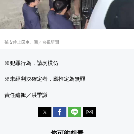
孫安佐上囚車。圖／台視新聞
※犯罪行為，請勿模仿
※未經判決確定者，應推定為無罪
責任編輯／洪季謙
您可能想看