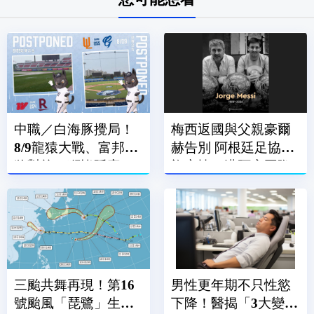
中職／白海豚攪局！
梅西返國與父親豪爾
8/9龍猿大戰、富邦悍
赫告別 阿根廷足協降
將對統一獅皆延賽
旗哀悼、邁阿密國際
賽前默哀
三颱共舞再現！第16
男性更年期不只性慾
號颱風「琵鷺」生
下降！醫揭「3大變