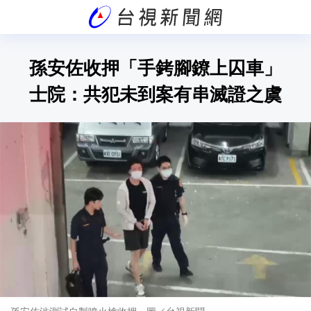
孫安佐收押「手銬腳鐐上囚車」
士院：共犯未到案有串滅證之虞