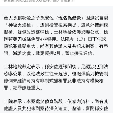
孫安佐涉測試自製噴火槍收押。圖／台視新聞
藝人孫鵬狄鶯之子孫安佐（現名孫健豪）因測試自製
「神級火焰槍」，遭到檢警搜索拘提，還意外搜到模
擬槍、疑似改造霰彈槍，士林地檢依涉恐嚇公眾、槍
砲彈藥刀械條例等4罪聲押。法院今（17）日下午認
孫犯罪嫌疑重大，尚有其他證人及共犯未到案，有串
證、滅證之虞，裁定羈押2月，禁止接見通信。
士林地院裁定表示，孫安佐經訊問後，足認涉犯刑法
恐嚇公眾、以他法致生往來危險、槍砲彈藥刀械管制
條例未經許可持有非制式獵槍罪及非法持有模擬槍
罪，犯罪嫌疑重大。
士院表示，本案處於偵查階段，依卷內資料，尚有其
他證人及共犯未到案待深入追查、釐清，審酌孫安佐