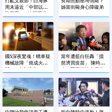
打亂父親節！白海豚
長期照顧壓垮情緒？
周末逼近「中部以北
姊當街毆身心障礙弟
防豪雨」 1地區不排
除發陸警
國5深夜驚魂！轎車疑
當年遭藍白狂轟「擋
機械故障「燒成火
慈濟買疫苗」 陳時
球」 3人急逃生
中：不實指控者應道
歉