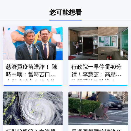
您可能想看
慈濟買疫苗遭詐！ 陳
行政院一早停電40分
時中嘆：當時苦口婆
鐘！李慧芝：高壓斷
心卻成特定政治人物
路器系統故障導致
武器