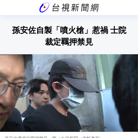
孫安佐自製「噴火槍」惹禍 士院
裁定羈押禁見