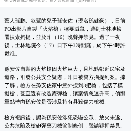
孫安佐遭裁定羈押禁見。圖／台視新聞（資料畫面）
藝人孫鵬、狄鶯的兒子孫安佐（現名孫健豪），日前
PO出影片自製「火焰槍」稱要滅鼠，遭到士林地檢
署搜索拘提，並於昨（16）晚聲押禁見。過了一夜
後，士林地院今（17）日下午3時開庭，於下午4時許
裁准。
孫安佐自製的火焰槍因火焰巨大，且地點鄰近民宅及
道路，引發公共安全疑慮，昨日被警方拘提到案。據
了解，檢方在孫安佐家中意外搜到3把槍，包括了模
擬槍，甚至還有改造霰彈槍，讓案情急速升高，偵辦
重點轉向孫安佐是否涉及持有具殺傷力槍械。
檢方複訊後，認為孫安佐涉犯恐嚇公眾、放火未遂、
公共危險及槍砲彈藥刀械管制條例，聲請羈押禁見。