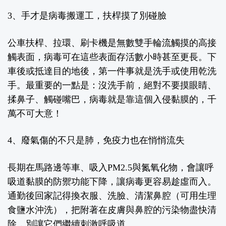
3、手才是病毒搬運工，扶桿摸了別碰臉
公車扶桿、拉環、刷卡機是無數雙手輪流觸摸的高接
觸表面，病毒可在這些表面存活數小時甚至更長。下
車後或抵達目的地後，第一件事就是洗手或使用乾洗
手。最重要的一點是：沒洗手前，絕對不要摸眼睛、
揉鼻子、觸碰嘴巴，病毒就是靠這個入侵黏膜的，千
萬不可大意！
4、廢氣傷的不只是肺，免疫力也在悄悄流失
長期在馬路邊等車、吸入PM2.5與氮氧化物，會讓呼
吸道黏膜的防禦功能下降，讓病毒更容易趁虛而入。
通勤後回家記得換衣服、洗臉、清潔鼻腔（可用生理
食鹽水沖洗），把附著在皮膚與鼻腔的污染物盡快清
除，別讓它們繼續刺激呼吸道。