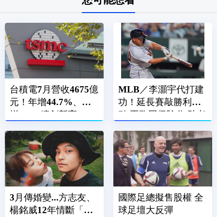
台積電7月營收4675億
MLB／李灝宇代打建
元！年增44.7%、月
功！延長賽敲勝利打
增5.6%續創新高
點.再跑回保險分 助老
虎奪勝
3月傳婚變...方志友、
國際足總擬售股權 全
楊銘威12年情斷「證
球足壇大反彈