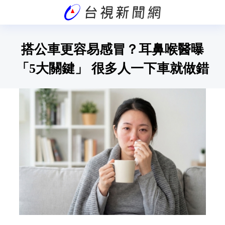
搭公車更容易感冒？耳鼻喉醫曝
「5大關鍵」 很多人一下車就做錯