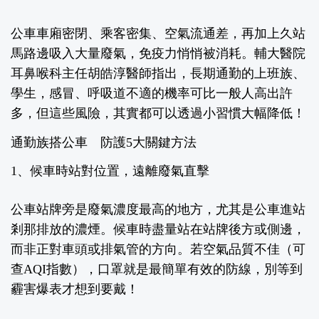
公車車廂密閉、乘客密集、空氣流通差，再加上久站
馬路邊吸入大量廢氣，免疫力悄悄被消耗。
輔大醫院
耳鼻喉科主任胡皓淳醫師
指出，長期通勤的上班族、
學生，感冒、呼吸道不適的機率可比一般人高出許
多，但這些風險，其實都可以透過小習慣大幅降低！
通勤族搭公車 防護5大關鍵方法
1、候車時站對位置，遠離廢氣直擊
公車站牌旁是廢氣濃度最高的地方，尤其是公車進站
剎那排放的濃煙。候車時盡量站在站牌後方或側邊，
而非正對車頭或排氣管的方向。若空氣品質不佳（可
查AQI指數），口罩就是最簡單有效的防線，別等到
霾害爆表才想到要戴！