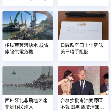
實離婚」！曝兩人共
同決定
多瑙萊茵河缺水 核電
日圓跌至四十年新低
廠陷供電危機
美日聯手阻貶
西班牙北非飛地休達
台糖挨批毒油案隱匿
非洲移民湧入
不報 龔明鑫澄清無不