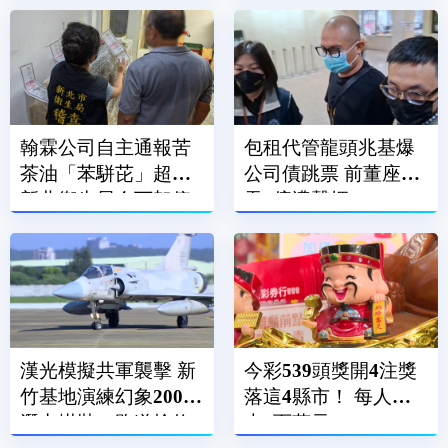
翰霖公司自主通報苦
包租代管龍頭兆基爆
茶油「苯駢芘」超標
公司債跳票 前董座涉
新北衛生局令下架停
吞7億遭聲押
售
漢光模擬共軍襲擊 新
今彩539頭獎開4注獎
竹基地演練幻象2000
落這4縣市！ 每人抱
潛力掛裝、跑道搶修
走6百萬元