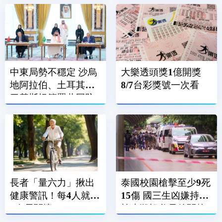
中東局勢不穩定 沙烏
大樂透頭獎1億開獎
地阿拉伯、土耳其、
8/7台彩獎號一次看
巴基斯坦簽署共同防
禦條約
長者「量六力」揪出
泰國校園槍擊至少9死
健康警訊！每4人就有
15傷 國三生凶嫌持手
1人需關懷
槍先殺祖父母後闖校
園犯案