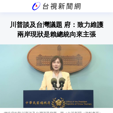
川普談及台灣議題 府：致力維護
兩岸現狀是賴總統向來主張