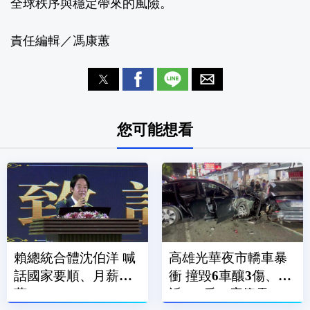
全球秩序與穩定帶來的風險。
責任編輯／馮康蕙
您可能想看
賴總統合體沈伯洋 喊
高雄光華夜市轎車暴
話國家要順、月薪破3
衝 撞毀6車釀3傷、附
萬
近600戶一度停電