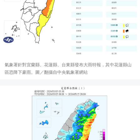
氣象署針對宜蘭縣、花蓮縣、台東縣發布大雨特報，其中花蓮縣山
區恐降下豪雨。圖／翻攝自中央氣象署網站