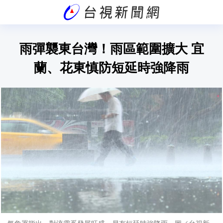
雨彈襲東台灣！雨區範圍擴大 宜
蘭、花東慎防短延時強降雨