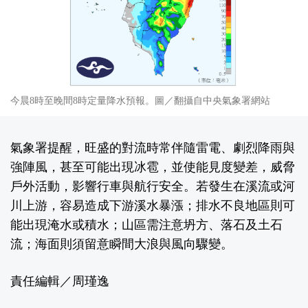
今晨8時至晚間8時定量降水預報。圖／翻攝自中央氣象署網站
氣象署提醒，旺盛的對流時常伴隨雷電、劇烈降雨與
強陣風，甚至可能出現冰雹，並使能見度變差，威脅
戶外活動，影響行車與航行安全。若發生在溪流或河
川上游，容易造成下游溪水暴漲；排水不良地區則可
能出現淹水或積水；山區需注意坍方、落石及土石
流；海面則須留意瞬間大浪與風向驟變。
責任編輯／周瑾逸