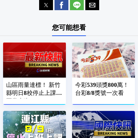
您可能想看
山區雨量達標！ 新竹
今彩539頭獎800萬！
縣明日8校停止上課、
台彩8/8獎號一次看
正常上班