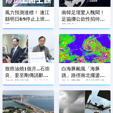
風力預測達標！ 連江
南韓足壇驚人醜聞！
縣明日8/9停止上班上
足協挪公款性招待外
課
籍裁判
致癌油燒1個月...石崇
白海豚颱風「海豚
良、姜至剛傳請辭？
跳」路徑南北擺盪
行政院澄清：並未討
氣象專家：與雙眼牆
論
結構有關