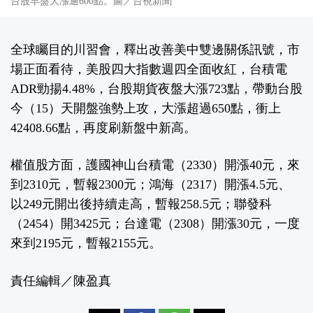
台股早盤大漲逾600點。圖／台視新聞
全球矚目的川習會，釋出改善美中雙邊關係訊號，市
場正面看待，美股四大指數週四全面收紅，台積電
ADR勁揚4.48%，台股期貨夜盤大漲723點，帶動台股
今（15）天開盤強勢上攻，大漲超過650點，衝上
42408.66點，再度刷新盤中新高。
權值股方面，護國神山台積電（2330）開漲40元，來
到2310元，暫報2300元；鴻海（2317）開漲4.5元、
以249元開出後持續走高，暫報258.5元；聯發科
（2454）開3425元；台達電（2308）開漲30元，一度
來到2195元，暫報2155元。
責任編輯／陳盈真