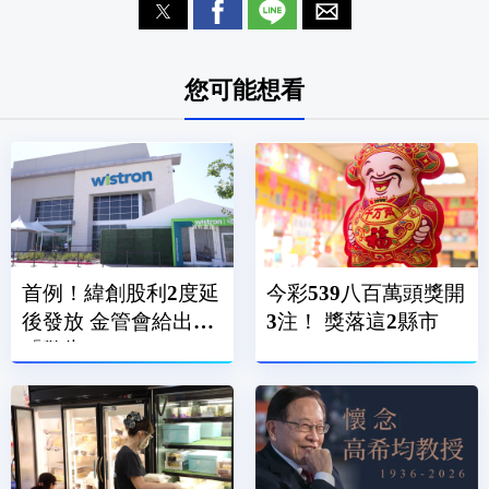
您可能想看
首例！緯創股利2度延
今彩539八百萬頭獎開
後發放 金管會給出
3注！ 獎落這2縣市
「警告」