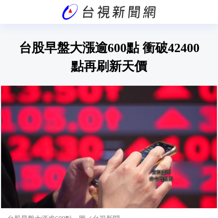
台股早盤大漲逾600點 衝破42400
點再刷新天價