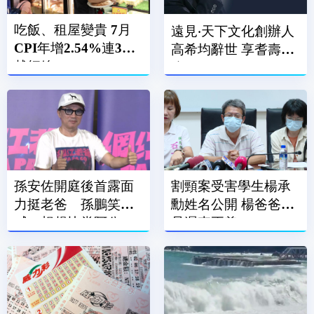
吃飯、租屋變貴 7月
遠見‧天下文化創辦人
CPI年增2.54%連3月
高希均辭世 享耆壽90
越紅線
歲
孫安佐開庭後首露面
割頸案受害學生楊承
力挺老爸 孫鵬笑
勳姓名公開 楊爸爸：
喊：想趕快當阿公
是遲來正義